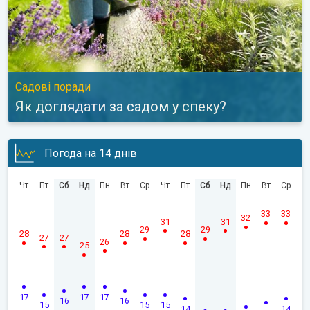
Садові поради
Як доглядати за садом у спеку?
Погода на 14 днів
Чт
Пт
Сб
Нд
Пн
Вт
Ср
Чт
Пт
Сб
Нд
Пн
Вт
Ср
33
33
32
31
31
29
29
28
28
28
27
27
26
25
17
17
17
16
16
15
15
15
14
14