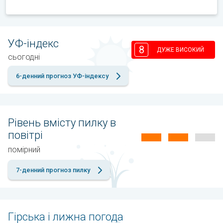
УФ-індекс
8
ДУЖЕ ВИСОКИЙ
сьогодні
6-денний прогноз УФ-індексу
Рівень вмісту пилку в
повітрі
помірний
7-денний прогноз пилку
Гірська і лижна погода