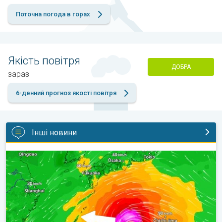
Поточна погода в горах
Якість повітря
ДОБРА
зараз
6-денний прогноз якості повітря
Інші новини
Японія готується до тайфуну «DOLPHIN». Загроза зсувів. . .