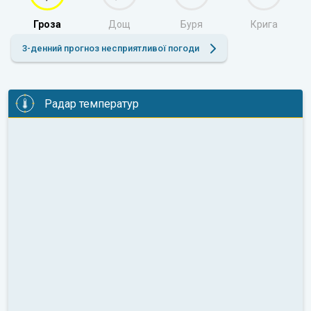
Гроза
Дощ
Буря
Крига
3-денний прогноз несприятливої погоди
Радар температур