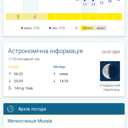
13
12
11
11
макс. (°C)
мін. (°C)
багато
мало
Астрономічна інформація
сьогодні
17:50 місцевий час
Сонце
Місяць
06:23
нема
20:39
14:53
Спадаючий
14год 16хв
півмісяць
Архів погоди
Метеостанція Musala