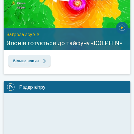
Загроза зсувів
Японія готується до тайфуну «DOLPHIN»
Більше новин
Радар вітру