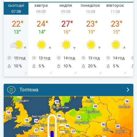
сьогодні
завтра
неділя
понеділок
вівторок
с
07.08
08.08
09.08
10.08
11.08
пʼятниця, 07.08
субота, 08.08
неділя, 09.08
понеділок, 10.08
вівторок, 1
22
°
24
°
27
°
23
°
23
°
13
°
14
°
16
°
19
°
15
°
10 год
13 год
14 год
13 год
14 год
10 %
5 %
10 %
20 %
5 %
Топтема
Наближаються прохолодніші ночі. Дихати стане легше. . .