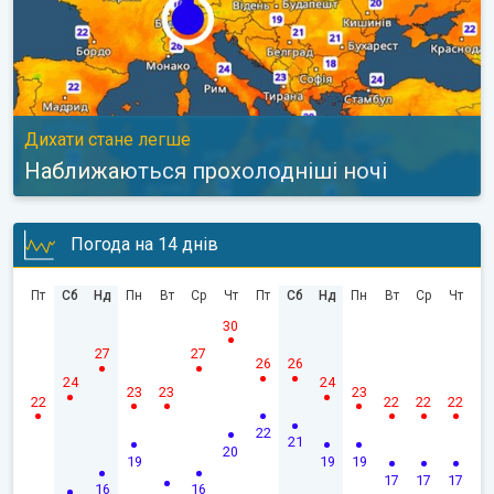
Дихати стане легше
Наближаються прохолодніші ночі
Погода на 14 днів
Пт
Сб
Нд
Пн
Вт
Ср
Чт
Пт
Сб
Нд
Пн
Вт
Ср
Чт
30
27
27
26
26
24
24
23
23
23
22
22
22
22
22
21
20
19
19
19
17
17
17
16
16