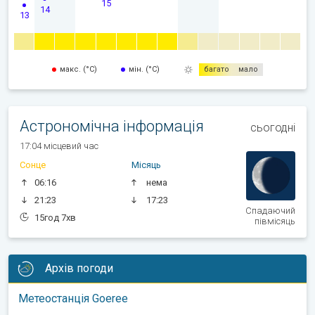
15
14
13
макс. (°C)
мін. (°C)
багато
мало
Астрономічна інформація
сьогодні
17:04 місцевий час
Сонце
Місяць
06:16
нема
21:23
17:23
Спадаючий
15год 7хв
півмісяць
Архів погоди
Метеостанція Goeree