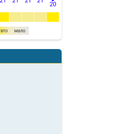
21
21
21
21
20
гато
мало