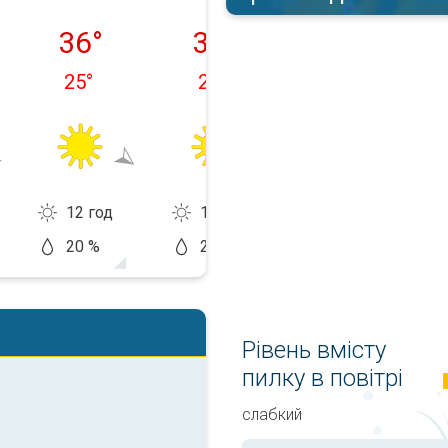
ок, 10.08
вівторок, 11.08
середа, 12.08
четвер, 13.08
36
°
35
°
34
°
25
°
25
°
24
°
12 год
12 год
13 год
20 %
20 %
20 %
Рівень вмісту
пилку в повітрі
слабкий