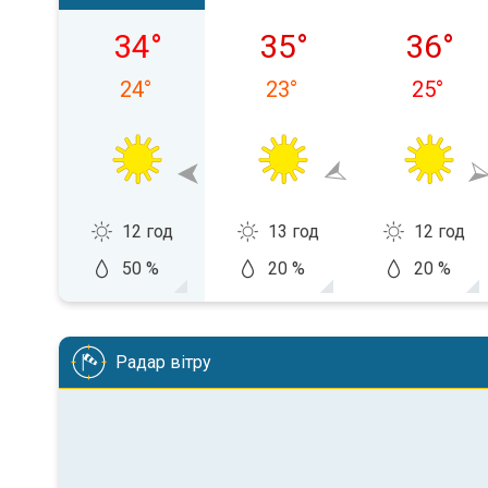
субота, 08.08
неділя, 09.08
понеділ
34
°
35
°
36
°
24
°
23
°
25
°
12 год
13 год
12 год
50 %
20 %
20 %
Радар вітру