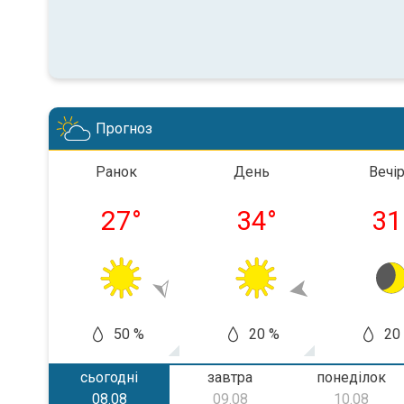
Прогноз
Ранок
День
Вечі
27
°
34
°
31
50 %
20 %
20
сьогодні
завтра
понеділок
08.08
09.08
10.08