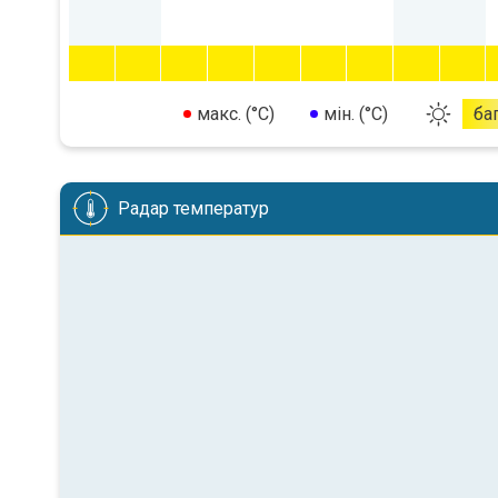
макс. (°C)
мін. (°C)
ба
Радар температур