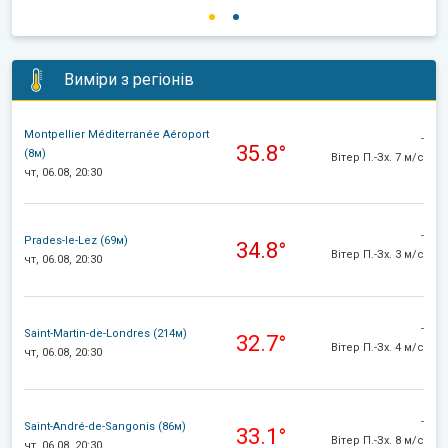
Виміри з регіонів
Montpellier Méditerranée Aéroport
-
35.8°
(8м)
Вітер П.-Зх. 7 м/с
чт, 06.08, 20:30
-
Prades-le-Lez (69м)
34.8°
Вітер П.-Зх. 3 м/с
чт, 06.08, 20:30
-
Saint-Martin-de-Londres (214м)
32.7°
Вітер П.-Зх. 4 м/с
чт, 06.08, 20:30
-
Saint-André-de-Sangonis (86м)
33.1°
Вітер П.-Зх. 8 м/с
чт, 06.08, 20:30