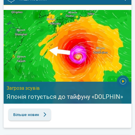
Японія готується до тайфуну «DOLPHIN». Загроза зсувів. . .
Загроза зсувів
Японія готується до тайфуну «DOLPHIN»
Більше новин