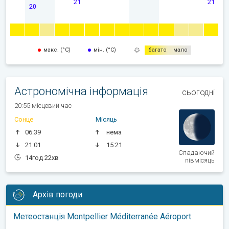
21
21
20
макс. (°C)
мін. (°C)
багато
мало
Астрономічна інформація
сьогодні
20:55 місцевий час
Сонце
Місяць
06:39
нема
21:01
15:21
Спадаючий
14год 22хв
півмісяць
Архів погоди
Метеостанція Montpellier Méditerranée Aéroport