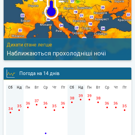
Дихати стане легше
Наближаються прохолодніші ночі
Погода на 14 днів
Сб
Нд
Пн
Вт
Ср
Чт
Пт
Сб
Нд
Пн
Вт
Ср
Чт
Пт
39
39
38
38
37
36
36
36
36
36
35
35
35
34