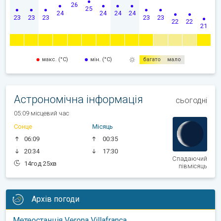
26
25
24
24
24
24
23
23
23
23
23
22
22
21
макс. (°C)
мін. (°C)
багато
мало
Астрономічна інформація
сьогодні
05:09 місцевий час
Сонце
Місяць
06:09
00:35
20:34
17:30
Спадаючий
14год 25хв
півмісяць
Архів погоди
Метеостанція Verona Villafranca