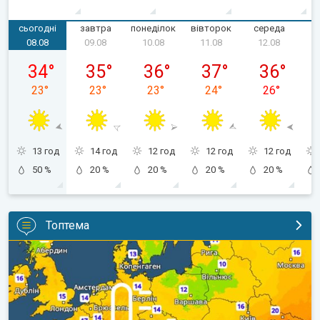
сьогодні
завтра
понеділок
вівторок
середа
ч
08.08
09.08
10.08
11.08
12.08
субота, 08.08
неділя, 09.08
понеділок, 10.08
вівторок, 11.08
середа, 12.
34
°
35
°
36
°
37
°
36
°
23
°
23
°
23
°
24
°
26
°
13 год
14 год
12 год
12 год
12 год
50 %
20 %
20 %
20 %
20 %
Топтема
Наближаються прохолодніші ночі. Дихати стане легше. . .