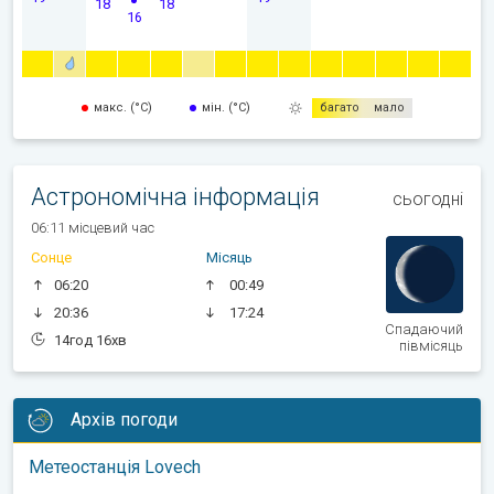
18
18
16
макс. (°C)
мін. (°C)
багато
мало
Астрономічна інформація
сьогодні
06:11 місцевий час
Сонце
Місяць
06:20
00:49
20:36
17:24
Спадаючий
14год 16хв
півмісяць
Архів погоди
Метеостанція Lovech