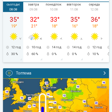
сьогодні
завтра
понеділок
вівторок
середа
ч
08.08
09.08
10.08
11.08
12.08
субота, 08.08
неділя, 09.08
понеділок, 10.08
вівторок, 11.08
середа, 12.
35
°
32
°
33
°
35
°
36
°
19
°
21
°
18
°
16
°
18
°
12 год
10 год
14 год
14 год
12 год
30 %
60 %
0 %
0 %
10 %
Топтема
Наближаються прохолодніші ночі. Дихати стане легше. . .