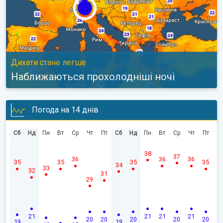
Дихати стане легше
Наближаються прохолодніші ночі
Погода на 14 днів
Сб
Нд
Пн
Вт
Ср
Чт
Пт
Сб
Нд
Пн
Вт
Ср
Чт
Пт
38
37
36
36
36
35
35
35
35
34
33
32
31
29
21
21
21
21
20
20
20
20
20
19
19