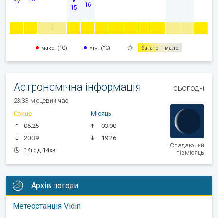
17
16
15
макс. (°C)
мін. (°C)
багато
мало
Астрономічна інформація
сьогодні
23:33 місцевий час
Сонце
Місяць
06:25
03:00
20:39
19:26
Спадаючий
14год 14хв
півмісяць
Архів погоди
Метеостанція Vidin