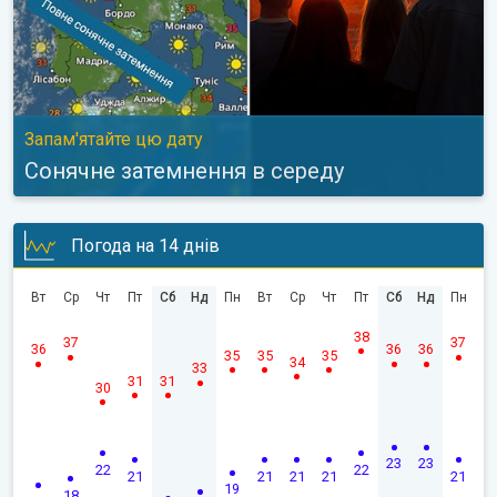
Запам'ятайте цю дату
Сонячне затемнення в середу
Погода на 14 днів
Вт
Ср
Чт
Пт
Сб
Нд
Пн
Вт
Ср
Чт
Пт
Сб
Нд
Пн
38
37
37
36
36
36
35
35
35
34
33
31
31
30
23
23
22
22
21
21
21
21
21
19
18