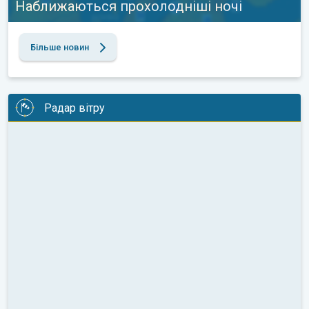
Наближаються прохолодніші ночі
Більше новин
Радар вітру