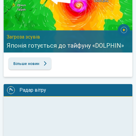
Загроза зсувів
Японія готується до тайфуну «DOLPHIN»
Більше новин
Радар вітру