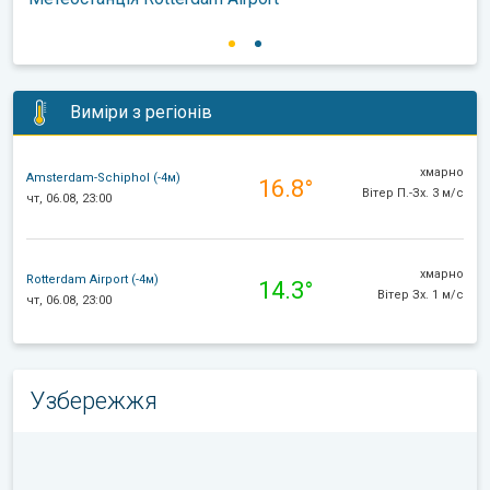
Виміри з регіонів
хмарно
Amsterdam-Schiphol (-4м)
16.8°
Вітер П.-Зх. 3 м/с
чт, 06.08, 23:00
хмарно
Rotterdam Airport (-4м)
14.3°
Вітер Зх. 1 м/с
чт, 06.08, 23:00
Узбережжя