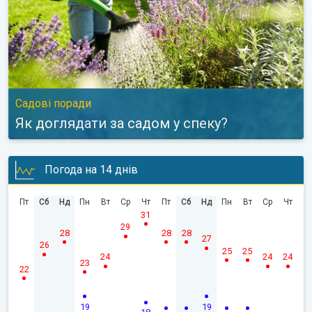
Садові поради
Як доглядати за садом у спеку?
Погода на 14 днів
Пт
Сб
Нд
Пн
Вт
Ср
Чт
Пт
Сб
Нд
Пн
Вт
Ср
Чт
31
29
28
28
28
27
26
25
25
24
24
24
23
22
19
19