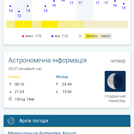
18
17
17
17
17
16
16
15
14
14
14
12
макс. (°C)
мін. (°C)
багато
мало
Астрономічна інформація
четвер
00:07 місцевий час
Сонце
Місяць
06:10
23:44
21:24
15:56
Спадаючий
15год 14хв
півмісяць
Архів погоди
Метеостанція Rotterdam Airport