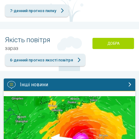
7-денний прогноз пилку
Якість повітря
ДОБРА
зараз
6-денний прогноз якості повітря
Інші новини
Японія готується до тайфуну «DOLPHIN». Загроза зсувів. . .