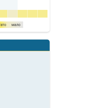
гато
мало