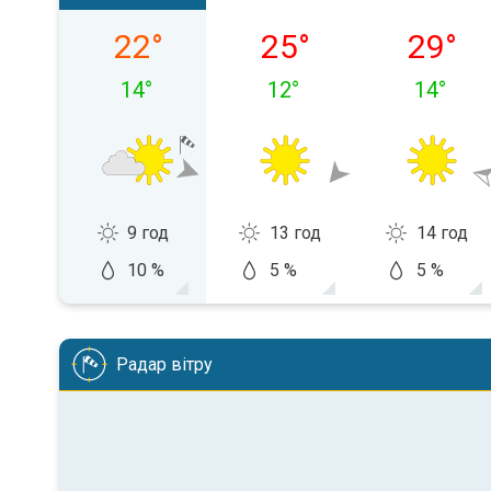
четвер, 06.08
пʼятниця, 07.08
субота, 
22
°
25
°
29
°
14
°
12
°
14
°
9 год
13 год
14 год
10 %
5 %
5 %
Радар вітру