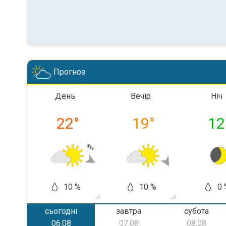
Прогноз
День
Вечір
Ніч
22
°
19
°
12
10 %
10 %
0 
сьогодні
завтра
субота
06.08
07.08
08.08