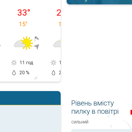
08.08
неділя, 09.08
понеділок, 10.08
вівторок, 11.0
33
°
27
°
26
°
15
°
18
°
15
°
11 год
11 год
14 год
20 %
20 %
20 %
Рівень вмісту
пилку в повітрі
сильний