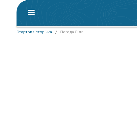
Стартова сторінка
/
Погода Лілль