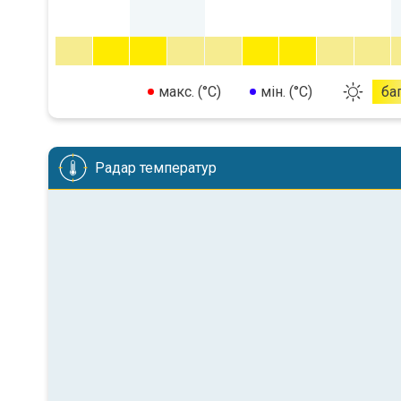
макс. (°C)
мін. (°C)
ба
Радар температур