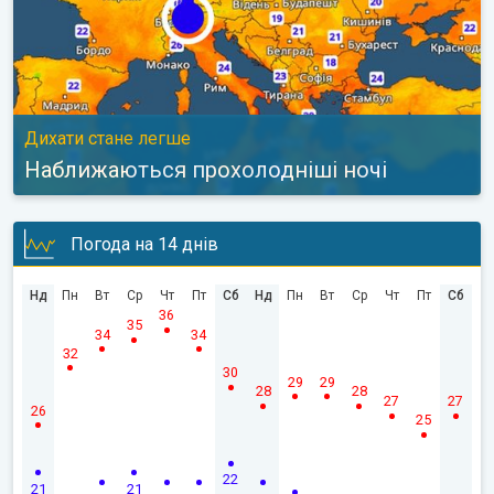
Дихати стане легше
Наближаються прохолодніші ночі
Погода на 14 днів
Нд
Пн
Вт
Ср
Чт
Пт
Сб
Нд
Пн
Вт
Ср
Чт
Пт
Сб
36
35
34
34
32
30
29
29
28
28
27
27
26
25
22
21
21