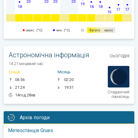
20
20
20
20
19
18
18
18
17
17
16
макс. (°C)
мін. (°C)
багато
мало
Астрономічна інформація
сьогодні
14:21 місцевий час
Сонце
Місяць
06:56
02:20
21:24
19:31
Спадаючий
14год 28хв
півмісяць
Архів погоди
Метеостанція Grues