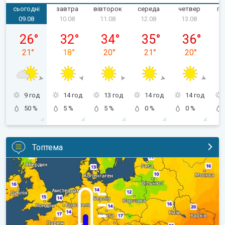
сьогодні
завтра
вівторок
середа
четвер
пʼ
09.08
10.08
11.08
12.08
13.08
неділя, 09.08
понеділок, 10.08
вівторок, 11.08
середа, 12.08
четвер, 13.
26
°
32
°
34
°
35
°
36
°
21
°
18
°
20
°
21
°
20
°
9 год
14 год
13 год
14 год
14 год
50 %
5 %
5 %
0 %
0 %
Топтема
Наближаються прохолодніші ночі. Дихати стане легше. . .