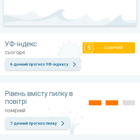
УФ-індекс
5
ПОМІРНИЙ
сьогодні
6-денний прогноз УФ-індексу
Рівень вмісту пилку в
повітрі
помірний
7-денний прогноз пилку