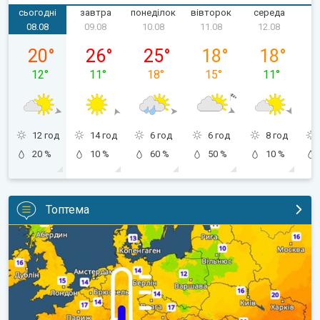
сьогодні
завтра
понеділок
вівторок
середа
ч
08.08
09.08
10.08
11.08
12.08
субота, 08.08
неділя, 09.08
понеділок, 10.08
вівторок, 11.08
середа, 12.
20
°
26
°
25
°
18
°
18
°
12
°
11
°
18
°
15
°
11
°
12 год
14 год
6 год
6 год
8 год
20 %
10 %
60 %
50 %
10 %
Топтема
Наближаються прохолодніші ночі. Дихати стане легше. . .