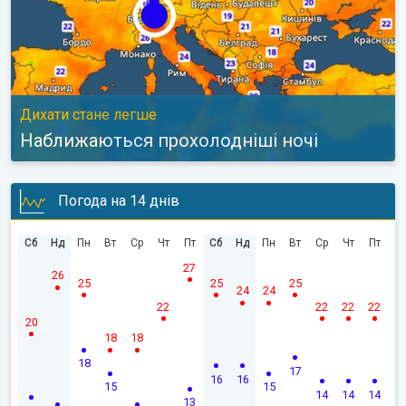
Дихати стане легше
Наближаються прохолодніші ночі
Погода на 14 днів
Сб
Нд
Пн
Вт
Ср
Чт
Пт
Сб
Нд
Пн
Вт
Ср
Чт
Пт
27
26
25
25
25
24
24
22
22
22
22
20
18
18
18
17
16
16
15
15
14
14
14
13