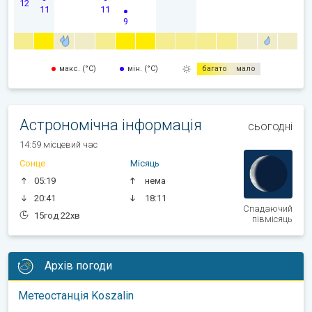
12
11
11
9
макс. (°C)
мін. (°C)
багато
мало
Астрономічна інформація
сьогодні
14:59 місцевий час
Сонце
Місяць
05:19
нема
20:41
18:11
Спадаючий
15год 22хв
півмісяць
Архів погоди
Метеостанція Koszalin