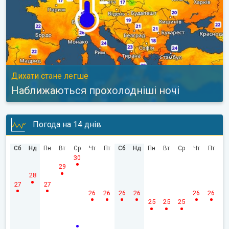
Дихати стане легше
Наближаються прохолодніші ночі
Погода на 14 днів
Сб
Нд
Пн
Вт
Ср
Чт
Пт
Сб
Нд
Пн
Вт
Ср
Чт
Пт
30
29
28
27
27
26
26
26
26
26
26
25
25
25