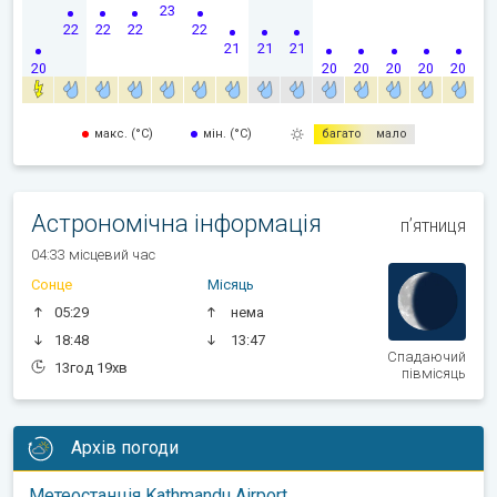
23
22
22
22
22
21
21
21
20
20
20
20
20
20
макс. (°C)
мін. (°C)
багато
мало
Астрономічна інформація
пʼятниця
04:33 місцевий час
Сонце
Місяць
05:29
нема
18:48
13:47
Спадаючий
13год 19хв
півмісяць
Архів погоди
Метеостанція Kathmandu Airport