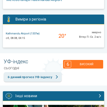
Виміри з регіонів
хмарно
Kathmandu Airport (1337м)
20°
Вітер П.-Сх. 2 м/с
сб, 08.08, 04:15
УФ-індекс
6
ВИСОКИЙ
сьогодні
6-денний прогноз УФ-індексу
Інші новини