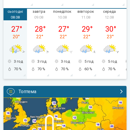
сьогодні
завтра
понеділок
вівторок
середа
ч
08.08
09.08
10.08
11.08
12.08
субота, 08.08
неділя, 09.08
понеділок, 10.08
вівторок, 11.08
середа, 12.
27
°
28
°
27
°
29
°
30
°
20
°
22
°
22
°
22
°
23
°
3 год
3 год
3 год
5 год
5 год
70 %
70 %
70 %
60 %
70 %
Топтема
Наближаються прохолодніші ночі. Дихати стане легше. . .