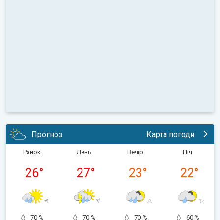
Прогноз
Карта погоди
Ранок
День
Вечір
Ніч
26
°
27
°
23
°
22
°
70 %
70 %
70 %
60 %