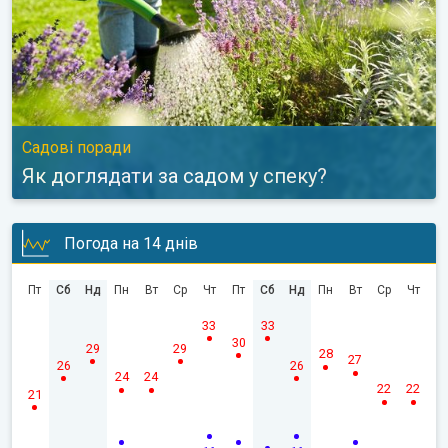
Садові поради
Як доглядати за садом у спеку?
Погода на 14 днів
Пт
Сб
Нд
Пн
Вт
Ср
Чт
Пт
Сб
Нд
Пн
Вт
Ср
Чт
33
33
30
29
29
28
27
26
26
24
24
22
22
21