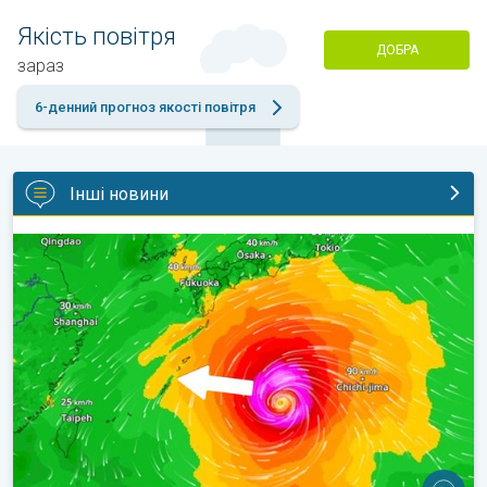
Якість повітря
ДОБРА
зараз
6-денний прогноз якості повітря
Інші новини
Японія готується до тайфуну «DOLPHIN». Загроза зсувів. . .