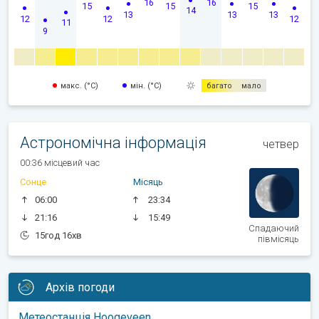
16
16
15
15
15
14
13
13
13
12
12
12
11
9
макс. (°C)
мін. (°C)
багато
мало
Астрономічна інформація
четвер
00:36 місцевий час
Сонце
Місяць
06:00
23:34
21:16
15:49
Спадаючий
15год 16хв
півмісяць
Архів погоди
Метеостанція Hoogeveen