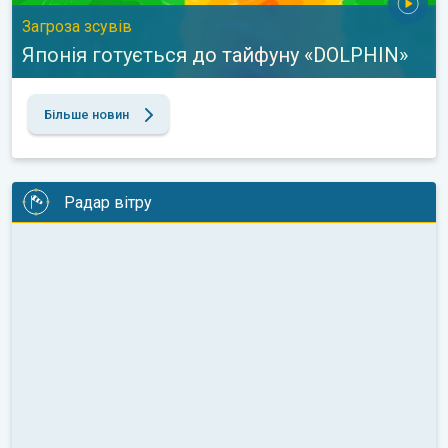
Загроза зсувів
Японія готується до тайфуну «DOLPHIN»
Більше новин
Радар вітру