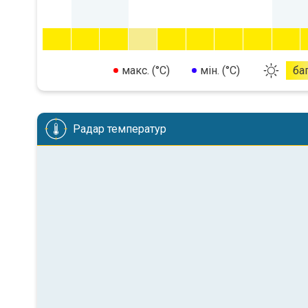
макс. (°C)
мін. (°C)
ба
Радар температур