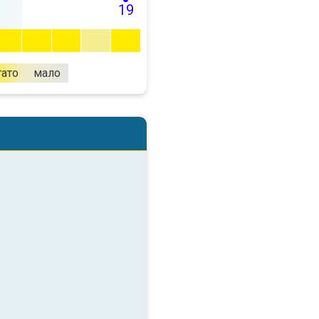
19
гато
мало