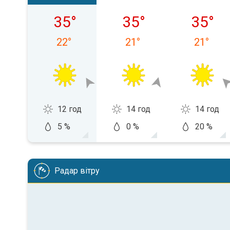
пʼятниця, 07.08
субота, 08.08
неділя, 
35
°
35
°
35
°
22
°
21
°
21
°
12 год
14 год
14 год
5 %
0 %
20 %
Радар вітру