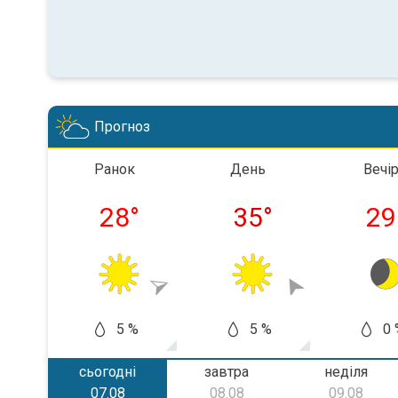
Прогноз
Ранок
День
Вечі
28
°
35
°
29
5 %
5 %
0 
сьогодні
завтра
неділя
07.08
08.08
09.08