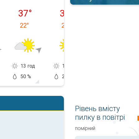
09.08
понеділок, 10.08
вівторок, 11.08
середа, 12.08
37
°
34
°
37
°
22
°
22
°
22
°
13 год
13 год
12 год
50 %
20 %
20 %
Рівень вмісту
пилку в повітрі
помірний