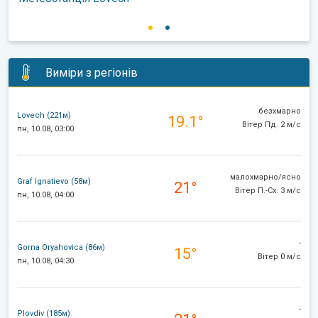
Виміри з регіонів
безхмарно
Lovech (221м)
19.1°
Вітер Пд. 2 м/с
пн, 10.08, 03:00
малохмарно/ясно
Graf Ignatievo (58м)
21°
Вітер П.-Сх. 3 м/с
пн, 10.08, 04:00
-
Gorna Oryahovica (86м)
15°
Вітер 0 м/с
пн, 10.08, 04:30
-
Plovdiv (185м)