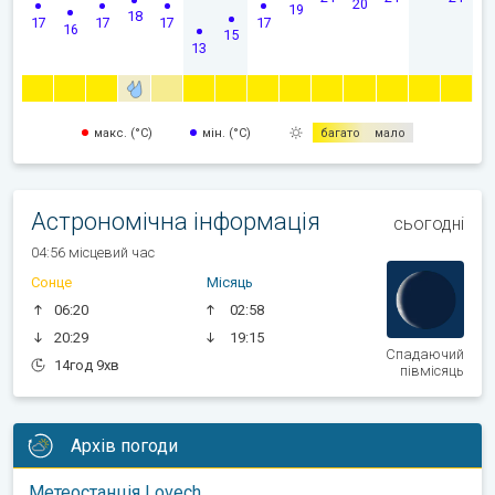
20
19
18
17
17
17
17
16
15
13
макс. (°C)
мін. (°C)
багато
мало
Астрономічна інформація
сьогодні
04:56 місцевий час
Сонце
Місяць
06:20
02:58
20:29
19:15
Спадаючий
14год 9хв
півмісяць
Архів погоди
Метеостанція Lovech