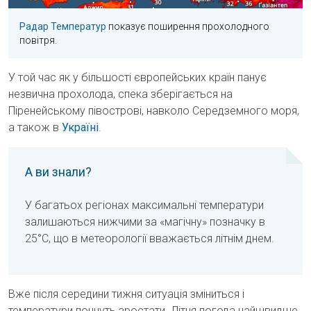
Радар Температур
показує поширення прохолодного
повітря.
У той час як у більшості європейських країн панує
незвична прохолода, спека зберігається на
Піренейському півострові, навколо Середземного моря,
а також в
Україні
.
А ви знали?
У багатьох регіонах максимальні температури
залишаються нижчими за «магічну» позначку в
25°C, що в метеорології вважається літнім днем.
Вже після середини тижня ситуація зміниться і
температури почнуть зростати. Літня погода найшвидше