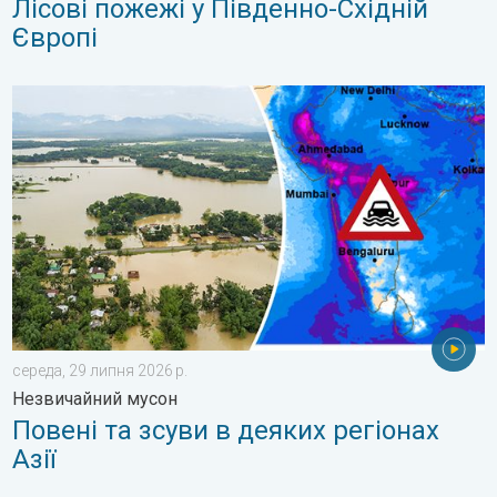
Лісові пожежі у Південно-Східній
Європі
Повені та зсуви в деяких регіонах Азії. Незвичайний мусон. .
середа, 29 липня 2026 р.
Незвичайний мусон
Повені та зсуви в деяких регіонах
Азії