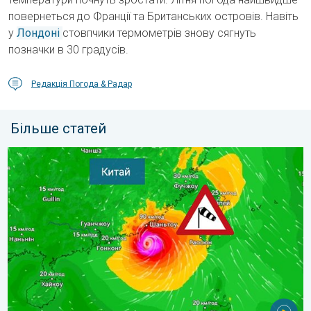
повернеться до Франції та Британських островів. Навіть
у
Лондоні
стовпчики термометрів знову сягнуть
позначки в 30 градусів.
Редакція Погода & Радар
Більше статей
Попередження про тайфун для Китаю. До 500 літрів дощу. . .