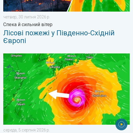
четвер, 30 липня 2026 р.
Спека й сильний вітер
Лісові пожежі у Південно-Східній
Європі
Японія готується до тайфуну «DOLPHIN». Загроза зсувів. . .
середа, 5 серпня 2026 р.