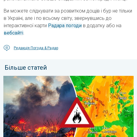
Ви можете слідкувати за розвитком дощів і бур не тільки
в Україні, але і по всьому світу, звернувшись до
інтерактивної карти
Радара погоди
в додатку або на
вебсайті
.
Редакція Погода & Радар
Більше статей
Лісові пожежі у Південно-Східній Європі. Спека й сильний віт