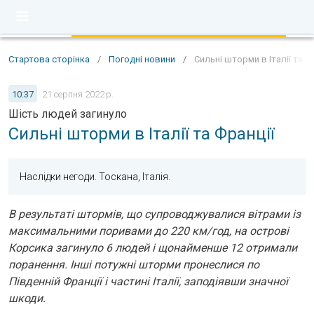
Стартова сторінка
/
Погодні новини
/
Сильні шторми в Італії та Ф
10:37
21 серпня 2022 р.
Шість людей загинуло
Сильні шторми в Італії та Франції
Наслідки негоди. Тоскана, Італія.
В результаті штормів, що супроводжувалися вітрами із
максимальними поривами до 220 км/год, на острові
Корсика загинуло 6 людей і щонайменше 12 отримали
поранення. Інші потужні шторми пронеслися по
Південній Франції і частині Італії, заподіявши значної
шкоди.