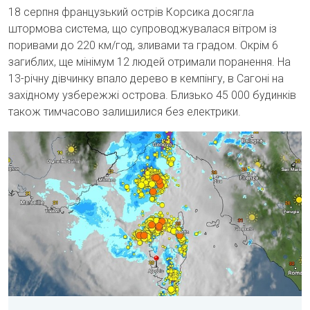
18 серпня французький острів Корсика досягла
штормова система, що супроводжувалася вітром із
поривами до 220 км/год, зливами та градом. Окрім 6
загиблих, ще мінімум 12 людей отримали поранення. На
13-річну дівчинку впало дерево в кемпінгу, в Сагоні на
західному узбережжі острова. Близько 45 000 будинків
також тимчасово залишилися без електрики.