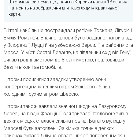
Штормова система, що досягла Корсики вранці 18 серпня.
Натисніть на зображення для перегляду інтерактивної
карти.
В Італії найбільше постраждали регіони Тоскана, Лігурія і
Емілія-Романья. Значної шкоди було завдано, наприклад,
у Флоренції, Луцці й на узбережжі Версилії, в районі міста
Масса. У місті Сестрі Леванте, на південний схід від Генуї,
випав град діаметром до 8 сантиметрів, пошкодивши
безліч вікон і автомобілів.
Шторми посилилися завдяки утворенню зони
конвергенції між теплим вітром Scirocco і більш
холодним і сухим вітром Libeccio.
Шторми також завдали значної шкоди на Лазуровому
березі, на півдні Франції. Після тривалої теплової хвилі в
деяких місцях сталася сильна повінь. Багато вулиць у
Марселі були затоплені. За кілька годин в деяких
районах випало більше опадів, ніж за попередні місяці.