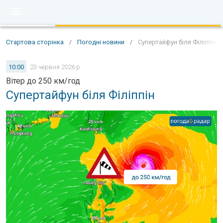
Стартова сторінка
/
Погодні новини
/
Супертайфун біля Філіппін
10:00
23 червня 2026 р.
Вітер до 250 км/год
Супертайфун біля Філіппін