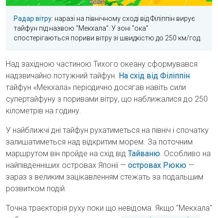
Радар вітру
: наразі на північному сході від Філіппін вирує
тайфун під назвою "Мекхала". У зоні "ока"
спостерігаються пориви вітру зі швидкістю до 250 км/год.
Над західною частиною Тихого океану сформувався
надзвичайно потужний тайфун.
На схід від Філіппін
тайфун «Мекхала» періодично досягав навіть сили
супертайфуну з поривами вітру, що наближалися до 250
кілометрів на годину.
У найближчі дні тайфун рухатиметься на північ і спочатку
залишатиметься над відкритим морем. За поточним
маршрутом він пройде на схід від
Тайваню
. Особливо на
найпівденніших островах Японії —
островах Рюкю
—
зараз з великим зацікавленням стежать за подальшим
розвитком подій.
Точна траєкторія руху поки що невідома. Якщо "Мекхала"