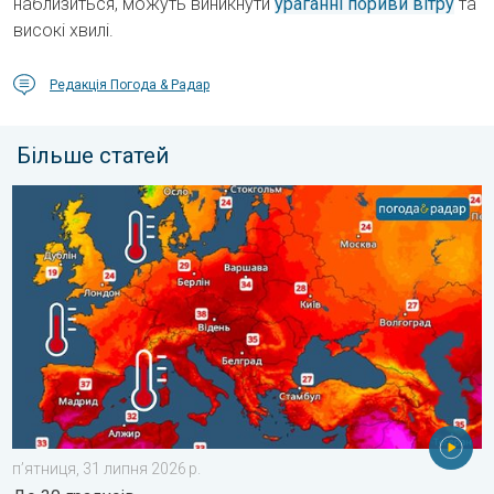
наблизиться, можуть виникнути
ураганні пориви вітру
та
високі хвилі.
Редакція Погода & Радар
Більше статей
Температура морської води в Європі. До 30 градусів. . . пʼя
пʼятниця, 31 липня 2026 р.