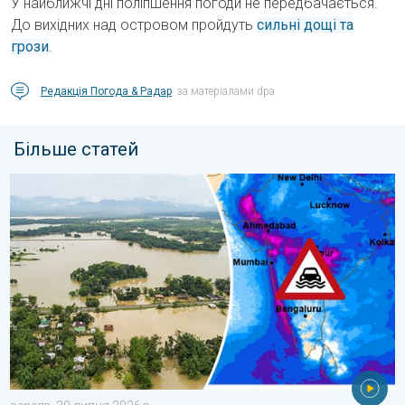
У найближчі дні поліпшення погоди не передбачається.
До вихідних над островом пройдуть
сильні дощі та
грози
.
Редакція Погода & Радар
за матеріалами dpa
Більше статей
Повені та зсуви в деяких регіонах Азії. Незвичайний мусон. .