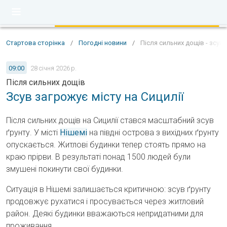
Стартова сторінка
/
Погодні новини
/
Після сильних дощів - зсув 
09:00
28 січня 2026 р.
Після сильних дощів
Зсув загрожує місту на Сицилії
Після сильних дощів на Сицилії стався масштабний зсув
ґрунту. У місті
Нішемі
на півдні острова з вихідних ґрунту
опускається. Житлові будинки тепер стоять прямо на
краю прірви. В результаті понад 1500 людей були
змушені покинути свої будинки.
Ситуація в Нішемі залишається критичною: зсув ґрунту
продовжує рухатися і просувається через житловий
район. Деякі будинки вважаються непридатними для
проживання.