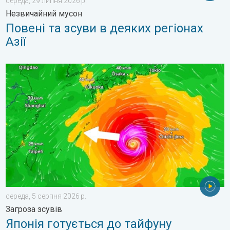
середа, 29 липня 2026 р.
Незвичайний мусон
Повені та зсуви в деяких регіонах
Азії
Японія готується до тайфуну «DOLPHIN». Загроза зсувів. . .
середа, 5 серпня 2026 р.
Загроза зсувів
Японія готується до тайфуну