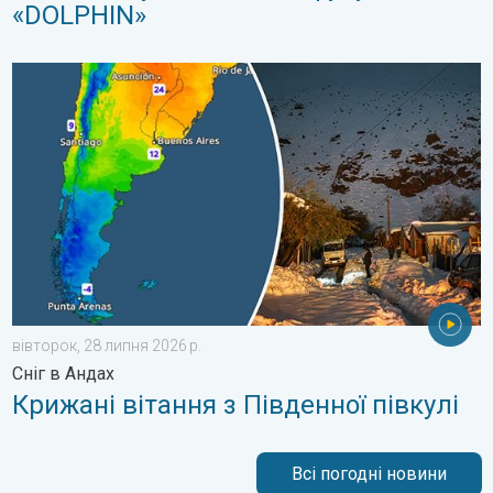
«DOLPHIN»
Крижані вітання з Південної півкулі. Сніг в Андах. . . вівторо
вівторок, 28 липня 2026 р.
Сніг в Андах
Крижані вітання з Південної півкулі
Всі погодні новини