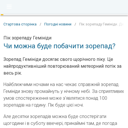
Стартова сторінка
/
Погодні новини
/
Пік зорепаду Гемініди. Де 
Пік зорепаду Гемініди
Чи можна буде побачити зорепад?
Зорепад Гемініди досягає свого щорічного піку. Це
найпродуктивніший повторюваний метеорний потік за
весь рік.
Найближчими ночами на нас чекає справжній зорепад.
Гемініди знову промайнуть у нічному небі. За сприятливих
умов спостереження може з'являтися понад 100
зорепадів на годину. Пік буде цієї ночі.
Але десятки зорепадів можна буде спостерігати
щогодини і в суботу ввечері, принаймні там, де погода