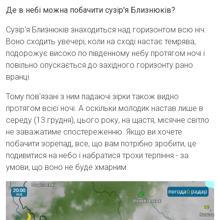
Де в небі можна побачити сузір'я Близнюків?
Сузір'я Близнюків знаходиться над горизонтом всю ніч.
Воно сходить увечері, коли на сході настає темрява,
подорожує високо по південному небу протягом ночі і
повільно опускається до західного горизонту рано
вранці.
Тому пов'язані з ним падаючі зірки також видно
протягом всієї ночі. А оскільки молодик настав лише в
середу (13 грудня), цього року, на щастя, місячне світло
не заважатиме спостереженню. Якщо ви хочете
побачити зорепад, все, що вам потрібно зробити, це
подивитися на небо і набратися трохи терпіння - за
умови, що воно не буде хмарним.