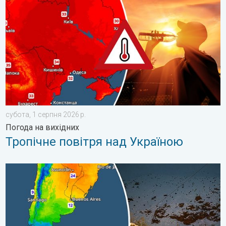
субота, 1 серпня 2026 р.
Погода на вихідних
Тропічне повітря над Україною
Крижані вітання з Південної півкулі. Сніг в Андах. . . вівторо