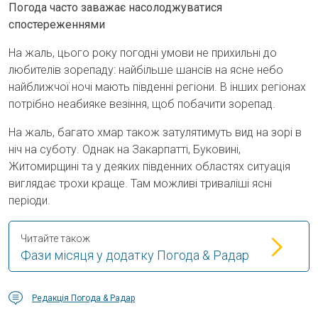
Погода часто заважає насолоджуватися
спостереженнями
На жаль, цього року погодні умови не прихильні до
любителів зорепаду: найбільше шансів на ясне небо
найближчої ночі мають південні регіони. В інших регіонах
потрібно неабияке везіння, щоб побачити зорепад.
На жаль, багато хмар також затулятимуть вид на зорі в
ніч на суботу. Однак на Закарпатті, Буковині,
Житомирщині та у деяких південних областях ситуація
виглядає трохи краще. Там можливі триваліші ясні
періоди.
Читайте також
Фази місяця у додатку Погода & Радар
Редакція Погода & Радар