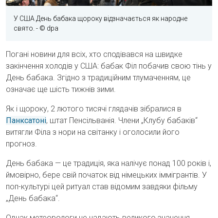
У США День бабака щороку відзначається як народне
свято.
- © dpa
Погані новини для всіх, хто сподівався на швидке
закінчення холодів у США: бабак Філ побачив свою тінь у
День бабака. Згідно з традиційним тлумаченням, це
означає ще шість тижнів зими.
Як і щороку, 2 лютого тисячі глядачів зібралися в
Панксатоні
, штат Пенсільванія. Члени „Клубу бабаків“
витягли Філа з нори на світанку і оголосили його
прогноз.
День бабака — це традиція, яка налічує понад 100 років і,
ймовірно, бере свій початок від німецьких іммігрантів. У
поп-культурі цей ритуал став відомим завдяки фільму
„День бабака“.
Однак метеорологи не надають великого значення