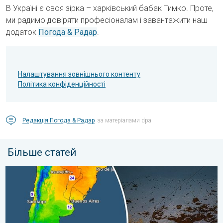
В Україні є своя зірка – харківський бабак Тимко. Проте,
ми радимо довіряти професіоналам і завантажити наш
додаток
Погода & Радар
.
Налаштування зовнішнього контенту
Політика конфіденційності
Редакція Погода & Радар
за матеріалами dpa
Більше статей
Крижані вітання з Південної півкулі. Сніг в Андах. . . вівторо