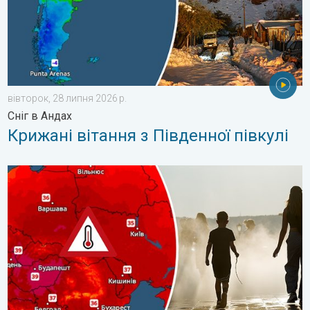
вівторок, 28 липня 2026 р.
Сніг в Андах
Крижані вітання з Південної півкулі
Екстремальна спека у Східній Європі. Понад 40 градусів. . .