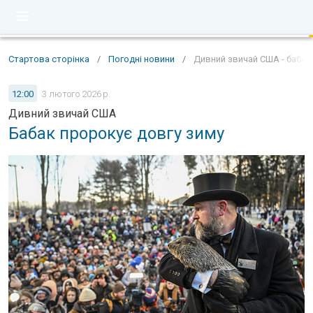
Стартова сторінка
/
Погодні новини
/
Дивний звичай США - бабак
12:00
3 лютого 2026 р.
Дивний звичай США
Бабак пророкує довгу зиму