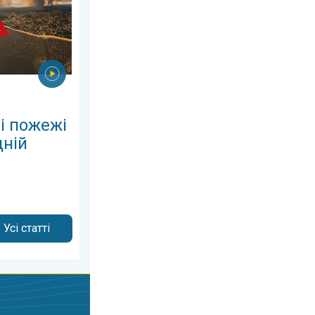
і пожежі
дній
Усі статті