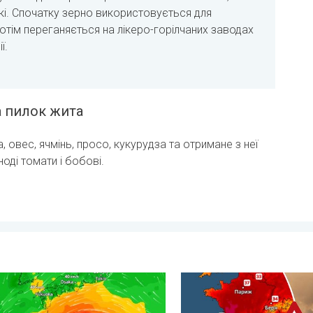
кі. Спочатку зерно використовується для
отім переганяється на лікеро-горілчаних заводах
ї.
а пилок жита
, овес, ячмінь, просо, кукурудза та отримане з неї
ноді томати і бобові.
й мусон. . . середа, 29 липня 2026 р.
готується до тайфуну «DOLPHIN». Загроза зсувів. . . середа, 
Масштабні лісові пожежі в