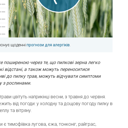
понує щоденні
прогнози для алергіків
.
же поширеною через те, що пилкові зерна легко
кі відстані, а також можуть переноситися
иві до пилку трав, можуть відчувати симптоми
у з рослинами.
трави цвітуть наприкінці весни, з травня до червня.
жить від погоди: у холодну та дощову погоду пилку в
еплу та вітряну.
є тимофіївка лугова, єжа, тонконіг, райграс,