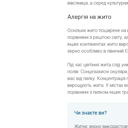
вівсяниця, а серед культурни
Алергія на жито
Оскільки жито поширене на в
порівнянні з рештою світу, 
інших континентах жито вир
зерно особливо в північній Є
Під час цвітіння жита слід у
полів. Сонцезахисні окуляри
вас від пилку. Концентрація
вирощують жита. У містах во
порівнянні з пилком інших тр
Чи знаєте ви?
Житнє зерно використову