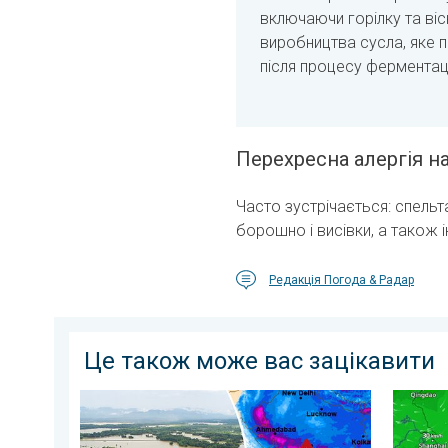
включаючи горілку та віс
виробництва сусла, яке п
після процесу ферментаці
Перехресна алергія н
Часто зустрічається: спельта
борошно і висівки, а також і
Редакція Погода & Радар
Це також може вас зацікавити
Повені та зсуви в деяких регіонах Азії. Незвичайни
Японія 