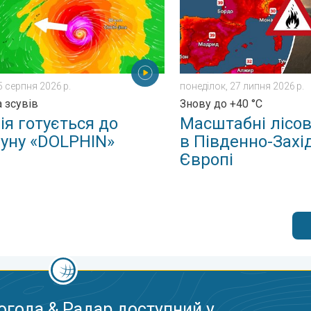
5 серпня 2026 р.
понеділок, 27 липня 2026 р.
а зсувів
Знову до +40 °C
ія готується до
Масштабні лісов
уну «DOLPHIN»
в Південно-Захі
Європі
огода & Радар доступний у