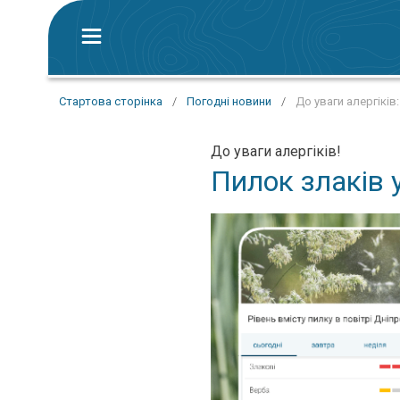
Стартова сторінка
/
Погодні новини
/
До уваги алергіків:
До уваги алергіків!
Пилок злаків у