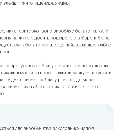
х злаків – жито, пшениця, ячмінь.
еликих територіях, воно виробляє багато пилку. У
алергія на жито є досить поширеною в Європі, бо на
ощується набагато менше. Це найважливіше хлібне
вропі.
никати прогулянок поблизу великих, розлогих житніх
, дихальні маски та носові фільтри можуть захистити
 пилку дуже низька поблизу районів, де мало
на низька як в абсолютних показниках, так і в
ав.
ється для виробництва алкогольних напоїв,