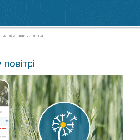
 пилок злаків у повітрі
 повітрі