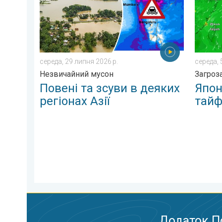
середа, 29 липня 2026 р.
середа, 
Незвичайний мусон
Загроз
Повені та зсуви в деяких
Япон
регіонах Азії
тайф
Додаток П