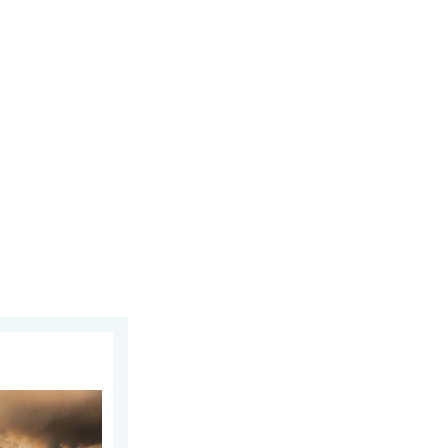
5 серпня 2026 р.
 Південно-Західній Європі. Знову до +40 °C. . . понеділок, 27