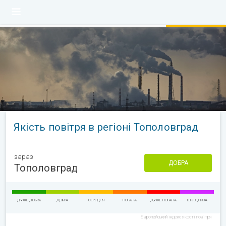
Якість повітря в регіоні Тополовград
зараз
ДОБРА
Тополовград
ДУЖЕ ДОБРА
ДОБРА
СЕРЕДНЯ
ПОГАНА
ДУЖЕ ПОГАНА
ШКІДЛИВА
Європейський індекс якості повітря