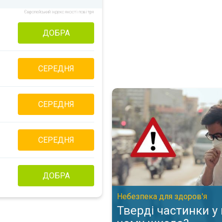
Європейський індекс якості повітря
ДОБРА
СЕРЕДНЯ
Тверді частинки у повітрі: в 
СЕРЕДНЯ
СЕРЕДНЯ
ДОБРА
Небезпека для здоров'я
Тверді частинки у 