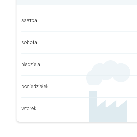
завтра
sobota
niedziela
poniedziałek
wtorek