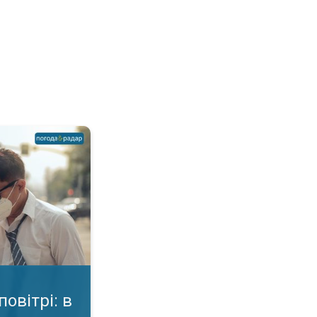
чому шкода?. Небезпека для здоров'я. . .
повітрі: в