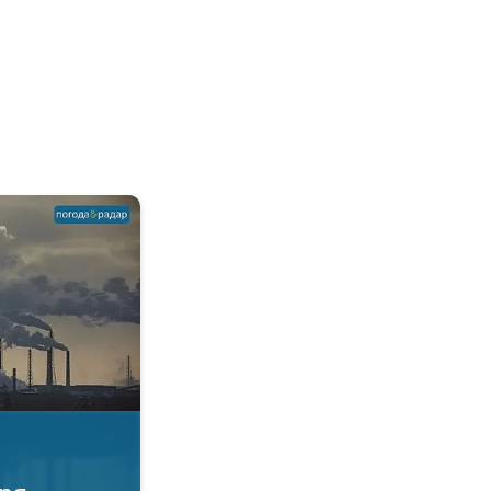
овітря. Якість повітря. . .