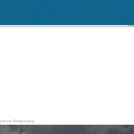
 регіоні Флеволанд