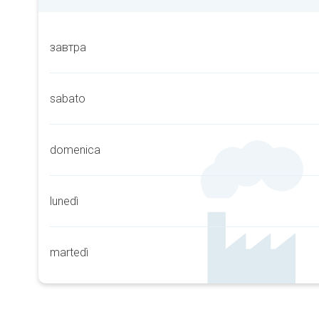
завтра
sabato
domenica
lunedì
martedì