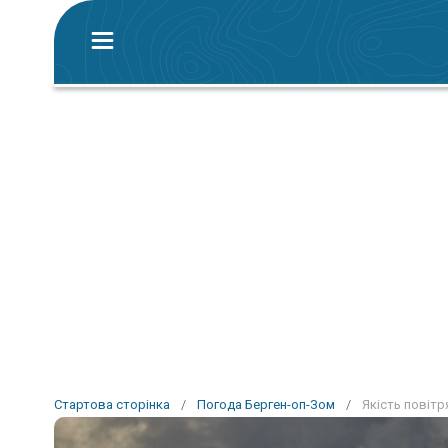
Стартова сторінка
/
Погода Берген-оп-Зом
/
Якість повітр