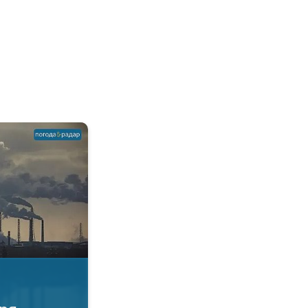
овітря. Якість повітря. . .