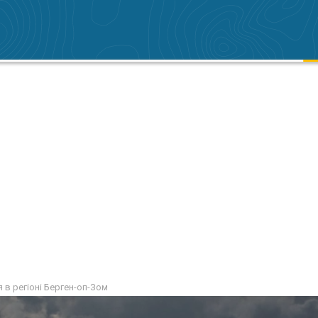
я в регіоні Берген-оп-Зом