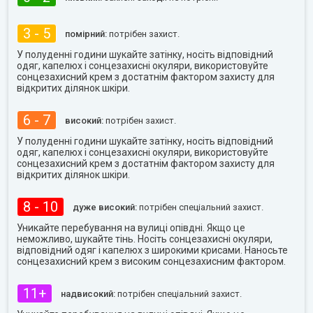
3 - 5
помірний:
потрібен захист.
У полуденні години шукайте затінку, носіть відповідний
одяг, капелюх і сонцезахисні окуляри, використовуйте
сонцезахисний крем з достатнім фактором захисту для
відкритих ділянок шкіри.
6 - 7
високий:
потрібен захист.
У полуденні години шукайте затінку, носіть відповідний
одяг, капелюх і сонцезахисні окуляри, використовуйте
сонцезахисний крем з достатнім фактором захисту для
відкритих ділянок шкіри.
8 - 10
дуже високий:
потрібен спеціальний захист.
Уникайте перебування на вулиці опівдні. Якщо це
неможливо, шукайте тінь. Носіть сонцезахисні окуляри,
відповідний одяг і капелюх з широкими крисами. Наносьте
сонцезахисний крем з високим сонцезахисним фактором.
11+
надвисокий:
потрібен спеціальний захист.