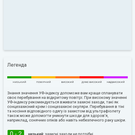
Легенда
НИЗЬКИЙ
ПОМІРНИЙ
ВИСОКИЙ
ДУЖЕ ВИСОКИЙ
НАДВИСОКИЙ
Знання значення УФ-індексу допоможе вам краще спланувати
своє перебування на відкритому повітрі. При високому значенні
УФ-індексу рекомендується вживати захисні заходи, такі як
сонцезахисний крем і сонцезахисні окуляри. Перебування в тіні
та носіння відповідного одягу із захистом від ультрафіолету
також може допомогти уникнути шкоди для здоров'я,
наприклад, сонячних опіків або навіть небезпечного раку шкіри.
0 - 2
низький:
захисні заходи не потрібні.