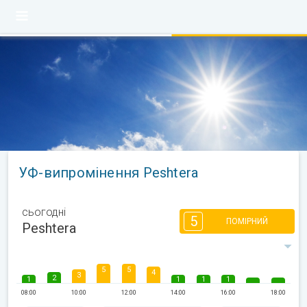
УФ-випромінення Peshtera
сьогодні
5
ПОМІРНИЙ
Peshtera
5
5
4
3
2
1
1
1
1
08:00
10:00
12:00
14:00
16:00
18:00