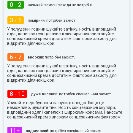
0 - 2
низький:
захисні заходи не потрібні.
3 - 5
помірний:
потрібен захист.
У полуденні години шукайте затінку, носіть відповідний
одяг, капелюх і сонцезахисні окуляри, використовуйте
сонцезахисний крем з достатнім фактором захисту для
відкритих ділянок шкіри.
6 - 7
високий:
потрібен захист.
У полуденні години шукайте затінку, носіть відповідний
одяг, капелюх і сонцезахисні окуляри, використовуйте
сонцезахисний крем з достатнім фактором захисту для
відкритих ділянок шкіри.
8 - 10
дуже високий:
потрібен спеціальний захист.
Уникайте перебування на вулиці опівдні. Якщо це
неможливо, шукайте тінь. Носіть сонцезахисні окуляри,
відповідний одяг і капелюх з широкими крисами. Наносьте
сонцезахисний крем з високим сонцезахисним фактором.
11+
надвисокий:
потрібен спеціальний захист.