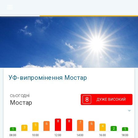
УФ-випромінення Мостар
сьогодні
8
ДУЖЕ ВИСОКИЙ
Мостар
8
8
7
6
6
5
4
3
2
1
1
08:00
10:00
12:00
14:00
16:00
18:00