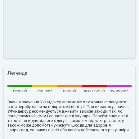
Легенда
НИЗЬКИЙ
ПОМІРНИЙ
ВИСОКИЙ
ДУЖЕ ВИСОКИЙ
НАДВИСОКИЙ
Знання значення УФ-індексу допоможе вам краще спланувати
своє перебування на відкритому повітрі. При високому значенні
УФ-індексу рекомендується вживати захисні заходи, такі як
сонцезахисний крем і сонцезахисні окуляри. Перебування в тіні
та носіння відповідного одягу із захистом від ультрафіолету
також може допомогти уникнути шкоди для здоров'я,
наприклад, сонячних опіків або навіть небезпечного раку шкіри.