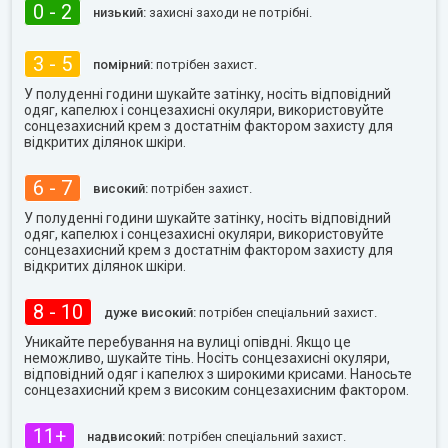
0 - 2
низький:
захисні заходи не потрібні.
3 - 5
помірний:
потрібен захист.
У полуденні години шукайте затінку, носіть відповідний
одяг, капелюх і сонцезахисні окуляри, використовуйте
сонцезахисний крем з достатнім фактором захисту для
відкритих ділянок шкіри.
6 - 7
високий:
потрібен захист.
У полуденні години шукайте затінку, носіть відповідний
одяг, капелюх і сонцезахисні окуляри, використовуйте
сонцезахисний крем з достатнім фактором захисту для
відкритих ділянок шкіри.
8 - 10
дуже високий:
потрібен спеціальний захист.
Уникайте перебування на вулиці опівдні. Якщо це
неможливо, шукайте тінь. Носіть сонцезахисні окуляри,
відповідний одяг і капелюх з широкими крисами. Наносьте
сонцезахисний крем з високим сонцезахисним фактором.
11+
надвисокий:
потрібен спеціальний захист.