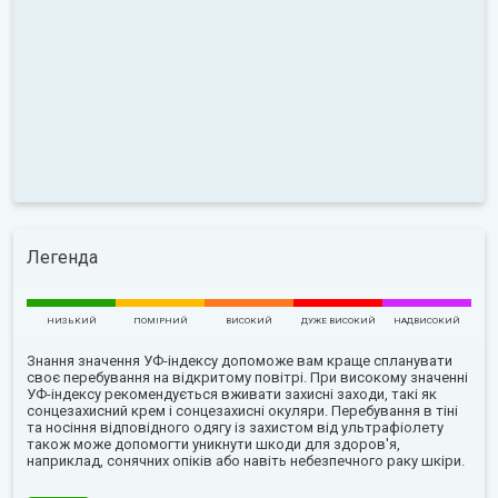
Легенда
НИЗЬКИЙ
ПОМІРНИЙ
ВИСОКИЙ
ДУЖЕ ВИСОКИЙ
НАДВИСОКИЙ
Знання значення УФ-індексу допоможе вам краще спланувати
своє перебування на відкритому повітрі. При високому значенні
УФ-індексу рекомендується вживати захисні заходи, такі як
сонцезахисний крем і сонцезахисні окуляри. Перебування в тіні
та носіння відповідного одягу із захистом від ультрафіолету
також може допомогти уникнути шкоди для здоров'я,
наприклад, сонячних опіків або навіть небезпечного раку шкіри.