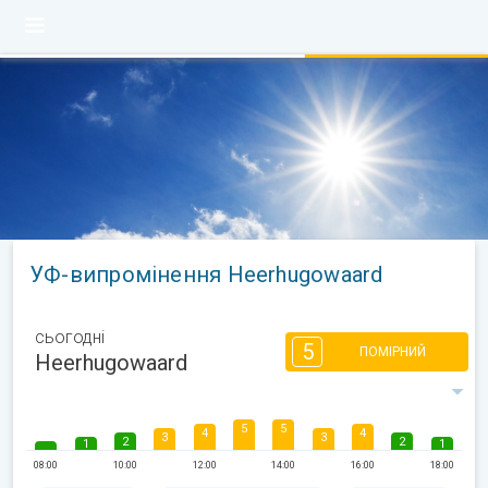
УФ-випромінення Heerhugowaard
сьогодні
5
ПОМІРНИЙ
Heerhugowaard
5
5
4
4
3
3
2
2
1
1
08:00
10:00
12:00
14:00
16:00
18:00