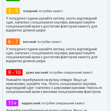
3 - 5
помірний:
потрібен захист.
У полуденні години шукайте затінку, носіть відповідний
одяг, капелюх і сонцезахисні окуляри, використовуйте
сонцезахисний крем з достатнім фактором захисту для
відкритих ділянок шкіри.
6 - 7
високий:
потрібен захист.
У полуденні години шукайте затінку, носіть відповідний
одяг, капелюх і сонцезахисні окуляри, використовуйте
сонцезахисний крем з достатнім фактором захисту для
відкритих ділянок шкіри.
8 - 10
дуже високий:
потрібен спеціальний захист.
Уникайте перебування на вулиці опівдні. Якщо це
неможливо, шукайте тінь. Носіть сонцезахисні окуляри,
відповідний одяг і капелюх з широкими крисами. Наносьте
сонцезахисний крем з високим сонцезахисним фактором.
11+
надвисокий:
потрібен спеціальний захист.
Уникайте перебування на вулиці опівдні. Якщо це