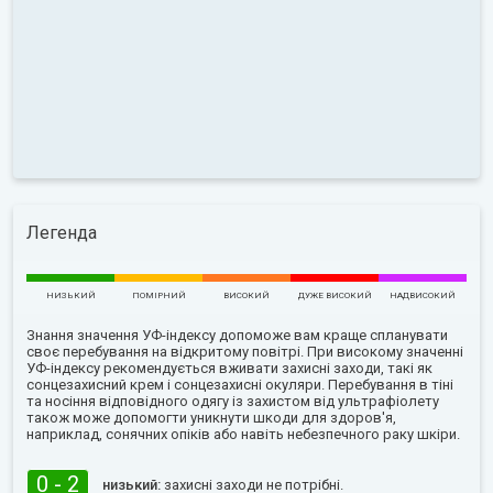
Легенда
НИЗЬКИЙ
ПОМІРНИЙ
ВИСОКИЙ
ДУЖЕ ВИСОКИЙ
НАДВИСОКИЙ
Знання значення УФ-індексу допоможе вам краще спланувати
своє перебування на відкритому повітрі. При високому значенні
УФ-індексу рекомендується вживати захисні заходи, такі як
сонцезахисний крем і сонцезахисні окуляри. Перебування в тіні
та носіння відповідного одягу із захистом від ультрафіолету
також може допомогти уникнути шкоди для здоров'я,
наприклад, сонячних опіків або навіть небезпечного раку шкіри.
0 - 2
низький:
захисні заходи не потрібні.