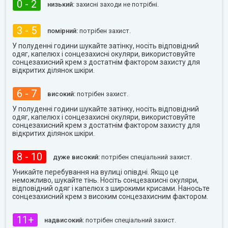
0 - 2
низький:
захисні заходи не потрібні.
3 - 5
помірний:
потрібен захист.
У полуденні години шукайте затінку, носіть відповідний
одяг, капелюх і сонцезахисні окуляри, використовуйте
сонцезахисний крем з достатнім фактором захисту для
відкритих ділянок шкіри.
6 - 7
високий:
потрібен захист.
У полуденні години шукайте затінку, носіть відповідний
одяг, капелюх і сонцезахисні окуляри, використовуйте
сонцезахисний крем з достатнім фактором захисту для
відкритих ділянок шкіри.
8 - 10
дуже високий:
потрібен спеціальний захист.
Уникайте перебування на вулиці опівдні. Якщо це
неможливо, шукайте тінь. Носіть сонцезахисні окуляри,
відповідний одяг і капелюх з широкими крисами. Наносьте
сонцезахисний крем з високим сонцезахисним фактором.
11+
надвисокий:
потрібен спеціальний захист.