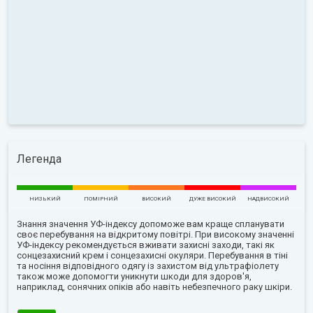
Легенда
НИЗЬКИЙ
ПОМІРНИЙ
ВИСОКИЙ
ДУЖЕ ВИСОКИЙ
НАДВИСОКИЙ
Знання значення УФ-індексу допоможе вам краще спланувати
своє перебування на відкритому повітрі. При високому значенні
УФ-індексу рекомендується вживати захисні заходи, такі як
сонцезахисний крем і сонцезахисні окуляри. Перебування в тіні
та носіння відповідного одягу із захистом від ультрафіолету
також може допомогти уникнути шкоди для здоров'я,
наприклад, сонячних опіків або навіть небезпечного раку шкіри.