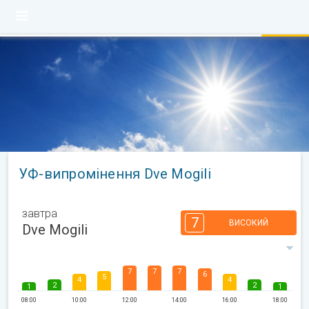
УФ-випромінення Dve Mogili
завтра
7
ВИСОКИЙ
Dve Mogili
7
7
7
6
5
4
4
2
2
1
1
08:00
10:00
12:00
14:00
16:00
18:00