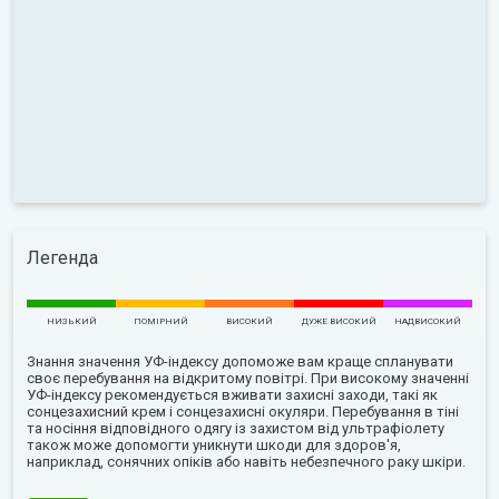
Легенда
НИЗЬКИЙ
ПОМІРНИЙ
ВИСОКИЙ
ДУЖЕ ВИСОКИЙ
НАДВИСОКИЙ
Знання значення УФ-індексу допоможе вам краще спланувати
своє перебування на відкритому повітрі. При високому значенні
УФ-індексу рекомендується вживати захисні заходи, такі як
сонцезахисний крем і сонцезахисні окуляри. Перебування в тіні
та носіння відповідного одягу із захистом від ультрафіолету
також може допомогти уникнути шкоди для здоров'я,
наприклад, сонячних опіків або навіть небезпечного раку шкіри.