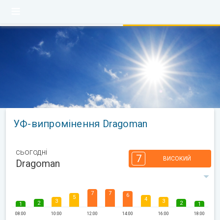
УФ-випромінення Dragoman
сьогодні
7
ВИСОКИЙ
Dragoman
7
7
6
5
4
3
3
2
2
1
1
08:00
10:00
12:00
14:00
16:00
18:00