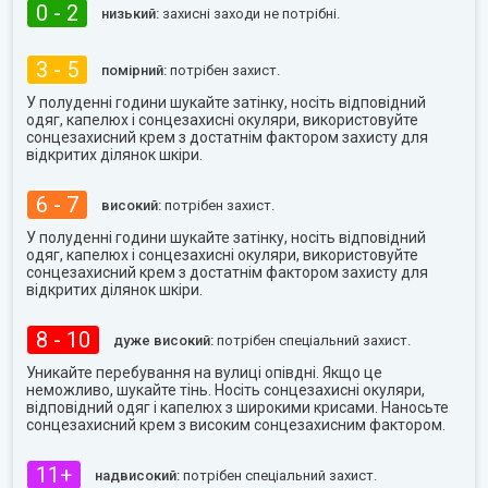
0 - 2
низький:
захисні заходи не потрібні.
3 - 5
помірний:
потрібен захист.
У полуденні години шукайте затінку, носіть відповідний
одяг, капелюх і сонцезахисні окуляри, використовуйте
сонцезахисний крем з достатнім фактором захисту для
відкритих ділянок шкіри.
6 - 7
високий:
потрібен захист.
У полуденні години шукайте затінку, носіть відповідний
одяг, капелюх і сонцезахисні окуляри, використовуйте
сонцезахисний крем з достатнім фактором захисту для
відкритих ділянок шкіри.
8 - 10
дуже високий:
потрібен спеціальний захист.
Уникайте перебування на вулиці опівдні. Якщо це
неможливо, шукайте тінь. Носіть сонцезахисні окуляри,
відповідний одяг і капелюх з широкими крисами. Наносьте
сонцезахисний крем з високим сонцезахисним фактором.
11+
надвисокий:
потрібен спеціальний захист.