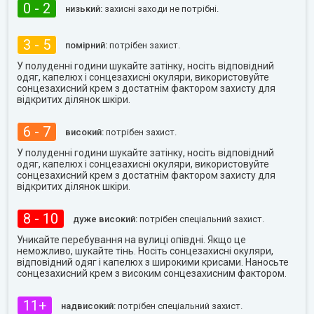
0 - 2
низький:
захисні заходи не потрібні.
3 - 5
помірний:
потрібен захист.
У полуденні години шукайте затінку, носіть відповідний
одяг, капелюх і сонцезахисні окуляри, використовуйте
сонцезахисний крем з достатнім фактором захисту для
відкритих ділянок шкіри.
6 - 7
високий:
потрібен захист.
У полуденні години шукайте затінку, носіть відповідний
одяг, капелюх і сонцезахисні окуляри, використовуйте
сонцезахисний крем з достатнім фактором захисту для
відкритих ділянок шкіри.
8 - 10
дуже високий:
потрібен спеціальний захист.
Уникайте перебування на вулиці опівдні. Якщо це
неможливо, шукайте тінь. Носіть сонцезахисні окуляри,
відповідний одяг і капелюх з широкими крисами. Наносьте
сонцезахисний крем з високим сонцезахисним фактором.
11+
надвисокий:
потрібен спеціальний захист.