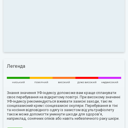
Легенда
НИЗЬКИЙ
ПОМІРНИЙ
ВИСОКИЙ
ДУЖЕ ВИСОКИЙ
НАДВИСОКИЙ
Знання значення УФ-індексу допоможе вам краще спланувати
своє перебування на відкритому повітрі. При високому значенні
УФ-індексу рекомендується вживати захисні заходи, такі як
сонцезахисний крем і сонцезахисні окуляри. Перебування в тіні
та носіння відповідного одягу із захистом від ультрафіолету
також може допомогти уникнути шкоди для здоров'я,
наприклад, сонячних опіків або навіть небезпечного раку шкіри.