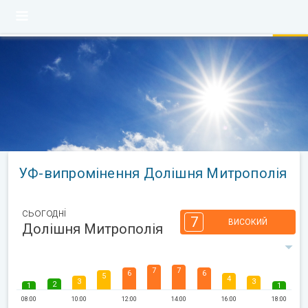
УФ-випромінення Долішня Митрополія
сьогодні
7
ВИСОКИЙ
Долішня Митрополія
7
7
6
6
5
4
3
3
2
1
1
08:00
10:00
12:00
14:00
16:00
18:00