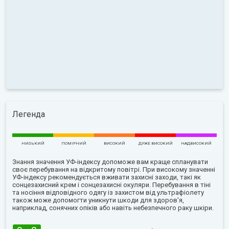
Легенда
НИЗЬКИЙ
ПОМІРНИЙ
ВИСОКИЙ
ДУЖЕ ВИСОКИЙ
НАДВИСОКИЙ
Знання значення УФ-індексу допоможе вам краще спланувати
своє перебування на відкритому повітрі. При високому значенні
УФ-індексу рекомендується вживати захисні заходи, такі як
сонцезахисний крем і сонцезахисні окуляри. Перебування в тіні
та носіння відповідного одягу із захистом від ультрафіолету
також може допомогти уникнути шкоди для здоров'я,
наприклад, сонячних опіків або навіть небезпечного раку шкіри.