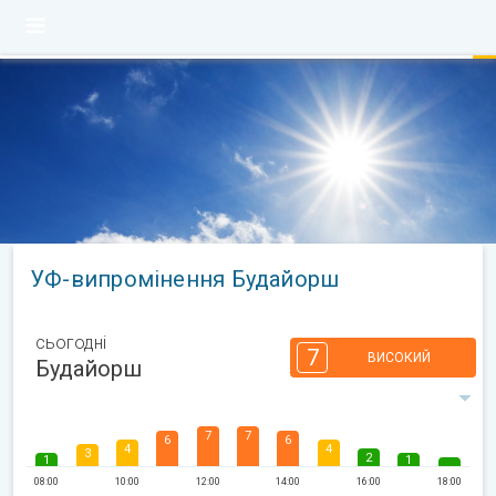
УФ-випромінення Будайорш
сьогодні
7
ВИСОКИЙ
Будайорш
7
7
6
6
4
4
3
2
1
1
08:00
10:00
12:00
14:00
16:00
18:00