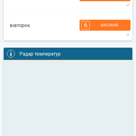
33°
14 год
05:32
20:06
макс.
7
7
6
6
4
4
3
3
2
1
1
6
вівторок
ВИСОКИЙ
08:00
10:00
12:00
14:00
16:00
18:00
35°
14 год
05:33
20:04
макс.
6
6
6
5
5
4
4
3
2
2
1
Радар температур
08:00
10:00
12:00
14:00
16:00
18:00
36°
11 год
05:34
20:03
макс.