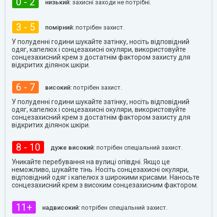
0 - 2
низький:
захисні заходи не потрібні.
3 - 5
помірний:
потрібен захист.
У полуденні години шукайте затінку, носіть відповідний
одяг, капелюх і сонцезахисні окуляри, використовуйте
сонцезахисний крем з достатнім фактором захисту для
відкритих ділянок шкіри.
6 - 7
високий:
потрібен захист.
У полуденні години шукайте затінку, носіть відповідний
одяг, капелюх і сонцезахисні окуляри, використовуйте
сонцезахисний крем з достатнім фактором захисту для
відкритих ділянок шкіри.
8 - 10
дуже високий:
потрібен спеціальний захист.
Уникайте перебування на вулиці опівдні. Якщо це
неможливо, шукайте тінь. Носіть сонцезахисні окуляри,
відповідний одяг і капелюх з широкими крисами. Наносьте
сонцезахисний крем з високим сонцезахисним фактором.
11+
надвисокий:
потрібен спеціальний захист.