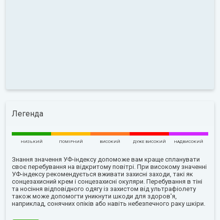
Легенда
НИЗЬКИЙ
ПОМІРНИЙ
ВИСОКИЙ
ДУЖЕ ВИСОКИЙ
НАДВИСОКИЙ
Знання значення УФ-індексу допоможе вам краще спланувати
своє перебування на відкритому повітрі. При високому значенні
УФ-індексу рекомендується вживати захисні заходи, такі як
сонцезахисний крем і сонцезахисні окуляри. Перебування в тіні
та носіння відповідного одягу із захистом від ультрафіолету
також може допомогти уникнути шкоди для здоров'я,
наприклад, сонячних опіків або навіть небезпечного раку шкіри.