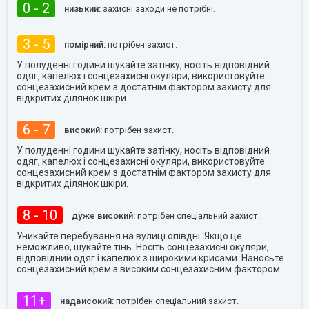
0 - 2
низький:
захисні заходи не потрібні.
3 - 5
помірний:
потрібен захист.
У полуденні години шукайте затінку, носіть відповідний
одяг, капелюх і сонцезахисні окуляри, використовуйте
сонцезахисний крем з достатнім фактором захисту для
відкритих ділянок шкіри.
6 - 7
високий:
потрібен захист.
У полуденні години шукайте затінку, носіть відповідний
одяг, капелюх і сонцезахисні окуляри, використовуйте
сонцезахисний крем з достатнім фактором захисту для
відкритих ділянок шкіри.
8 - 10
дуже високий:
потрібен спеціальний захист.
Уникайте перебування на вулиці опівдні. Якщо це
неможливо, шукайте тінь. Носіть сонцезахисні окуляри,
відповідний одяг і капелюх з широкими крисами. Наносьте
сонцезахисний крем з високим сонцезахисним фактором.
11+
надвисокий:
потрібен спеціальний захист.