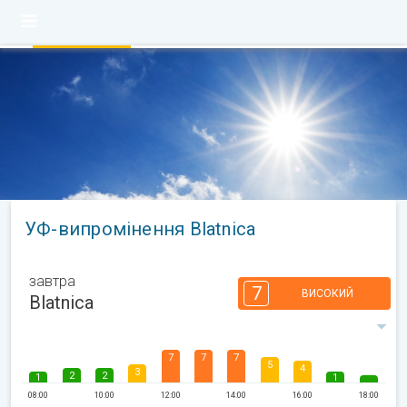
УФ-випромінення Blatnica
завтра
7
ВИСОКИЙ
Blatnica
7
7
7
5
4
3
2
2
1
1
08:00
10:00
12:00
14:00
16:00
18:00