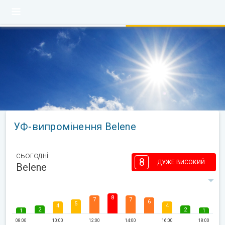
УФ-випромінення Belene
сьогодні
8
ДУЖЕ ВИСОКИЙ
Belene
8
7
7
6
5
4
4
2
2
1
1
08:00
10:00
12:00
14:00
16:00
18:00