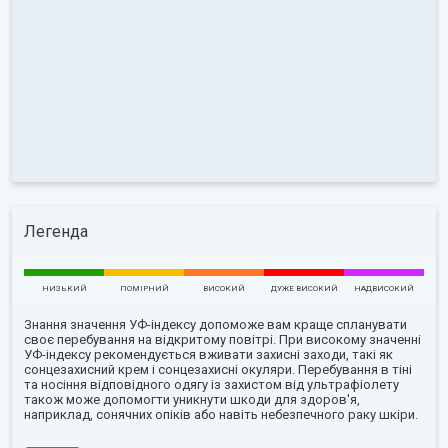
Легенда
НИЗЬКИЙ
ПОМІРНИЙ
ВИСОКИЙ
ДУЖЕ ВИСОКИЙ
НАДВИСОКИЙ
Знання значення УФ-індексу допоможе вам краще спланувати
своє перебування на відкритому повітрі. При високому значенні
УФ-індексу рекомендується вживати захисні заходи, такі як
сонцезахисний крем і сонцезахисні окуляри. Перебування в тіні
та носіння відповідного одягу із захистом від ультрафіолету
також може допомогти уникнути шкоди для здоров'я,
наприклад, сонячних опіків або навіть небезпечного раку шкіри.