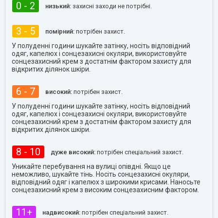
0 - 2
низький:
захисні заходи не потрібні.
3 - 5
помірний:
потрібен захист.
У полуденні години шукайте затінку, носіть відповідний
одяг, капелюх і сонцезахисні окуляри, використовуйте
сонцезахисний крем з достатнім фактором захисту для
відкритих ділянок шкіри.
6 - 7
високий:
потрібен захист.
У полуденні години шукайте затінку, носіть відповідний
одяг, капелюх і сонцезахисні окуляри, використовуйте
сонцезахисний крем з достатнім фактором захисту для
відкритих ділянок шкіри.
8 - 10
дуже високий:
потрібен спеціальний захист.
Уникайте перебування на вулиці опівдні. Якщо це
неможливо, шукайте тінь. Носіть сонцезахисні окуляри,
відповідний одяг і капелюх з широкими крисами. Наносьте
сонцезахисний крем з високим сонцезахисним фактором.
11+
надвисокий:
потрібен спеціальний захист.