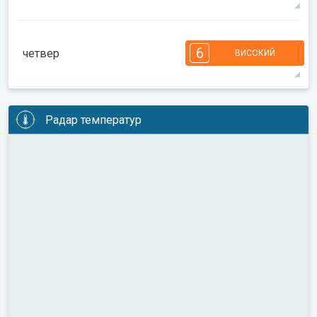
26°
4 год
06:17
20:23
макс.
7
6
6
6
5
4
4
2
1
1
1
6
четвер
ВИСОКИЙ
08:00
10:00
12:00
14:00
16:00
18:00
26°
8 год
06:18
20:21
макс.
6
6
6
5
5
4
3
2
2
1
1
Радар температур
08:00
10:00
12:00
14:00
16:00
18:00
24°
5 год
06:19
20:20
макс.