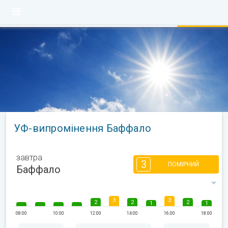
УФ-випромінення Баффало
завтра
3
ПОМІРНИЙ
Баффало
3
3
2
2
2
1
1
08:00
10:00
12:00
14:00
16:00
18:00