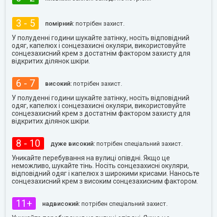
3 - 5
помірний:
потрібен захист.
У полуденні години шукайте затінку, носіть відповідний
одяг, капелюх і сонцезахисні окуляри, використовуйте
сонцезахисний крем з достатнім фактором захисту для
відкритих ділянок шкіри.
6 - 7
високий:
потрібен захист.
У полуденні години шукайте затінку, носіть відповідний
одяг, капелюх і сонцезахисні окуляри, використовуйте
сонцезахисний крем з достатнім фактором захисту для
відкритих ділянок шкіри.
8 - 10
дуже високий:
потрібен спеціальний захист.
Уникайте перебування на вулиці опівдні. Якщо це
неможливо, шукайте тінь. Носіть сонцезахисні окуляри,
відповідний одяг і капелюх з широкими крисами. Наносьте
сонцезахисний крем з високим сонцезахисним фактором.
11+
надвисокий:
потрібен спеціальний захист.