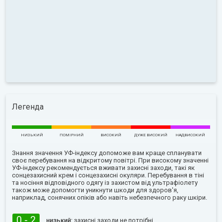
Легенда
НИЗЬКИЙ
ПОМІРНИЙ
ВИСОКИЙ
ДУЖЕ ВИСОКИЙ
НАДВИСОКИЙ
Знання значення УФ-індексу допоможе вам краще спланувати
своє перебування на відкритому повітрі. При високому значенні
УФ-індексу рекомендується вживати захисні заходи, такі як
сонцезахисний крем і сонцезахисні окуляри. Перебування в тіні
та носіння відповідного одягу із захистом від ультрафіолету
також може допомогти уникнути шкоди для здоров'я,
наприклад, сонячних опіків або навіть небезпечного раку шкіри.
0 - 2
низький:
захисні заходи не потрібні.