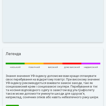
Легенда
НИЗЬКИЙ
ПОМІРНИЙ
ВИСОКИЙ
ДУЖЕ ВИСОКИЙ
НАДВИСОКИЙ
Знання значення УФ-індексу допоможе вам краще спланувати
своє перебування на відкритому повітрі. При високому значенні
УФ-індексу рекомендується вживати захисні заходи, такі як
сонцезахисний крем і сонцезахисні окуляри. Перебування в тіні
та носіння відповідного одягу із захистом від ультрафіолету
також може допомогти уникнути шкоди для здоров'я,
наприклад, сонячних опіків або навіть небезпечного раку шкіри.