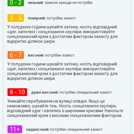
0 - 2
низький:
захисні заходи не потрібні.
3 - 5
помірний:
потрібен захист.
У полуденні години шукайте затінку, носіть відповідний
одяг, капелюх і сонцезахисні окуляри, використовуйте
сонцезахисний крем з достатнім фактором захисту для
відкритих ділянок шкіри.
6 - 7
високий:
потрібен захист.
У полуденні години шукайте затінку, носіть відповідний
одяг, капелюх і сонцезахисні окуляри, використовуйте
сонцезахисний крем з достатнім фактором захисту для
відкритих ділянок шкіри.
8 - 10
дуже високий:
потрібен спеціальний захист.
Уникайте перебування на вулиці опівдні. Якщо це
неможливо, шукайте тінь. Носіть сонцезахисні окуляри,
відповідний одяг і капелюх з широкими крисами. Наносьте
сонцезахисний крем з високим сонцезахисним фактором.
11+
надвисокий:
потрібен спеціальний захист.