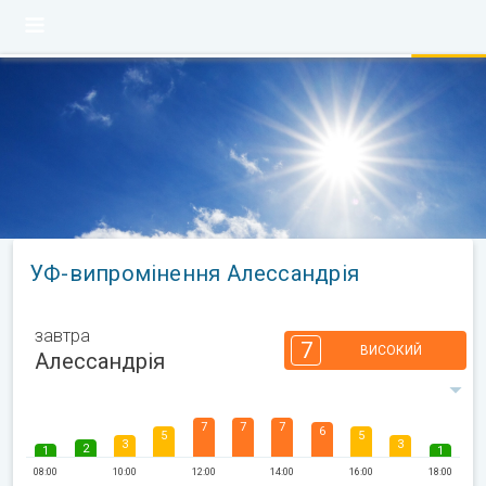
УФ-випромінення Алессандрія
завтра
7
ВИСОКИЙ
Алессандрія
7
7
7
6
5
5
3
3
2
1
1
08:00
10:00
12:00
14:00
16:00
18:00