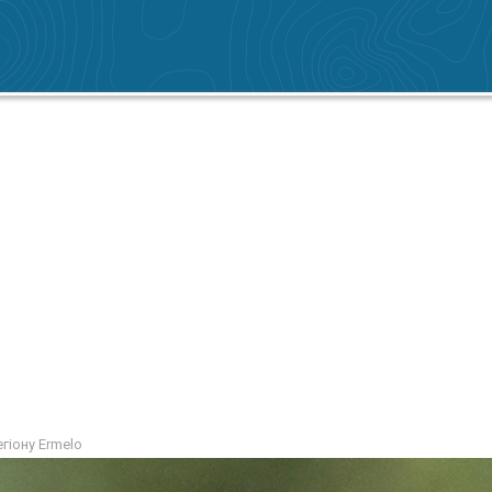
егіону Ermelo