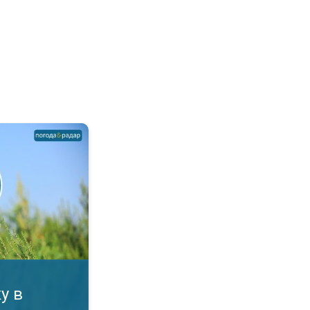
 Алергія на пилок?. . .
у в