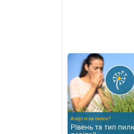
Рівень та тип пилку в повітрі!.
Алергія на пилок?
Рівень та тип пилк