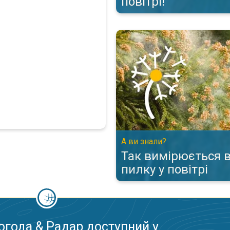
повітрі!
Так вимірюється вміст пилку у 
А ви знали?
Так вимірюється 
пилку у повітрі
огода & Радар доступний у