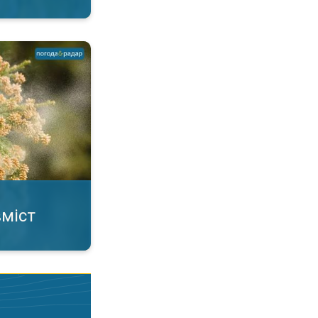
повітрі. А ви знали?. . .
вміст