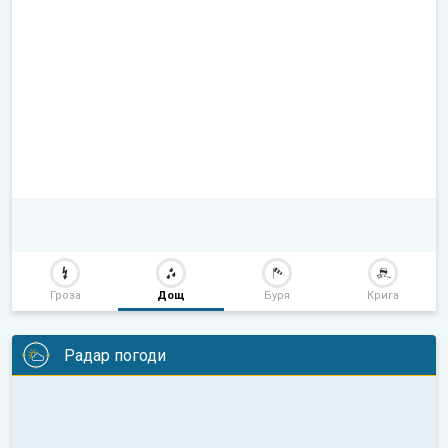
Гроза
Дощ
Буря
Крига
Радар погоди