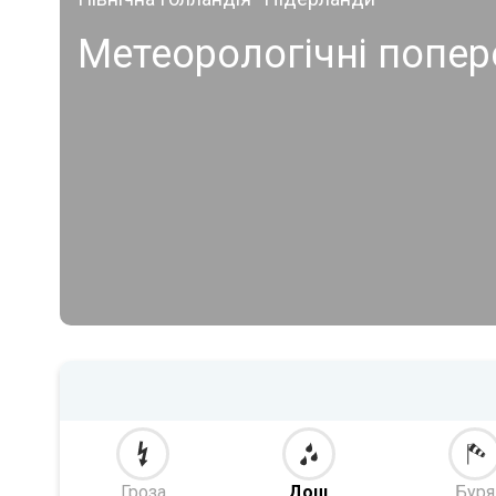
Метеорологічні попер
Гроза
Дощ
Буря