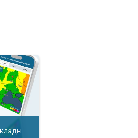
дні умови?. Важлива карта у додатку!. . .
складні