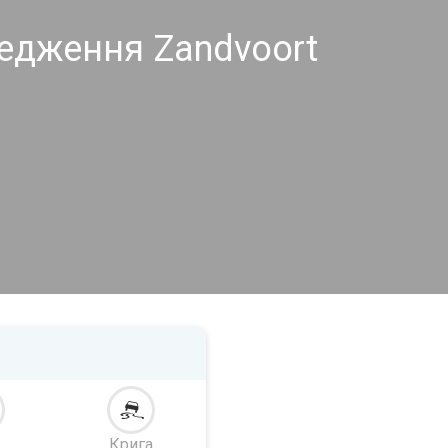
едження Zandvoort
Крига