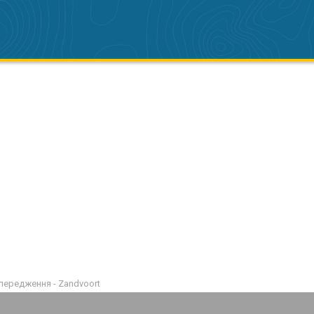
передження - Zandvoort