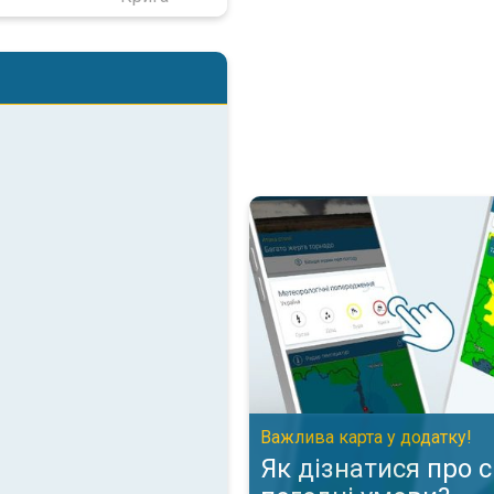
Як дізнатися про складні пого
Важлива карта у додатку!
Як дізнатися про 