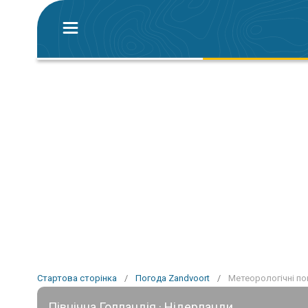
Стартова сторінка
/
Погода Zandvoort
/
Метеорологічні по
Північна Голландія · Нідерланди