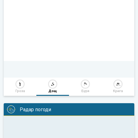
Гроза
Дощ
Буря
Крига
Радар погоди