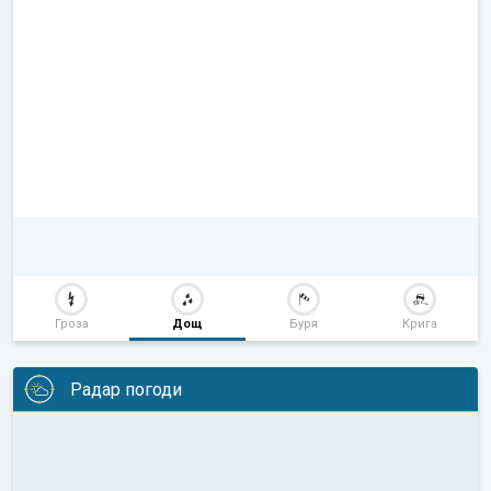
Гроза
Дощ
Буря
Крига
Радар погоди