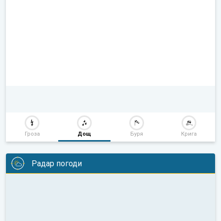
Гроза
Дощ
Буря
Крига
Радар погоди