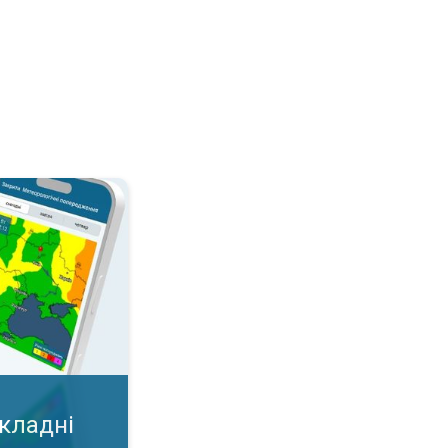
дні умови?. Важлива карта у додатку!. . .
складні