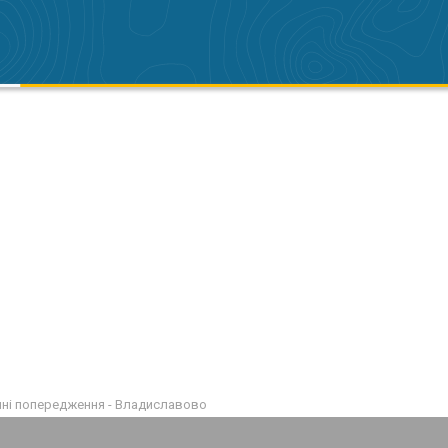
ні попередження - Владиславово