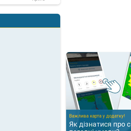
Як дізнатися про складні пого
Важлива карта у додатку!
Як дізнатися про 