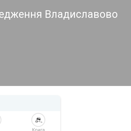
редження Владиславово
Крига