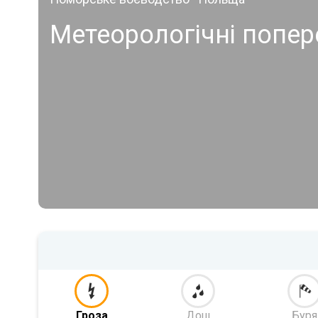
Метеорологічні попе
Гроза
Дощ
Буря