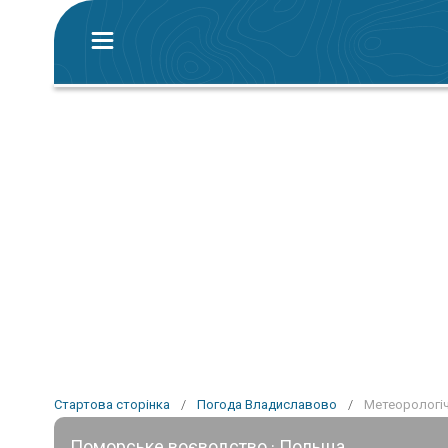
Стартова сторінка
/
Погода Владиславово
/
Метеорологіч
Поморське воєводство · Польща