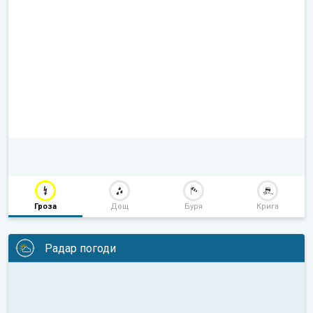
Гроза
Дощ
Буря
Крига
Радар погоди