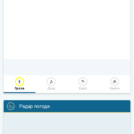
Гроза
Дощ
Буря
Крига
Радар погоди