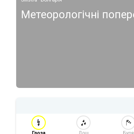
Метеорологічні попе
Гроза
Дощ
Буря