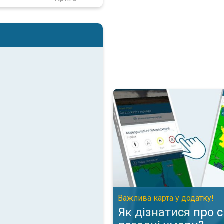
Як дізнатися про складні пого
Важлива карта у додатку!
Як дізнатися про 