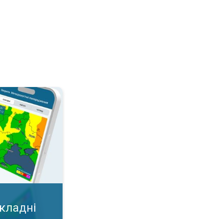
дні умови?. Важлива карта у додатку!. . .
складні