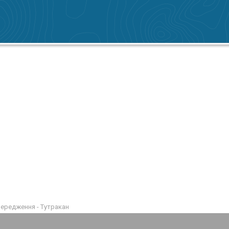
передження - Тутракан