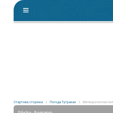
Стартова сторінка
/
Погода Тутракан
/
Метеорологічні по
Silistra · Болгарія