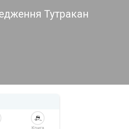
редження Тутракан
Крига