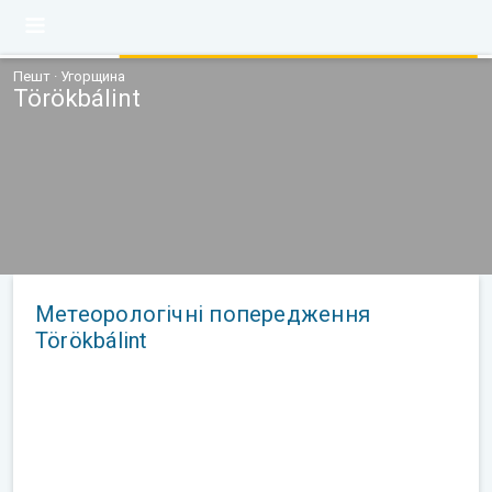
Пешт · Угорщина
Törökbálint
Метеорологічні попередження
Törökbálint