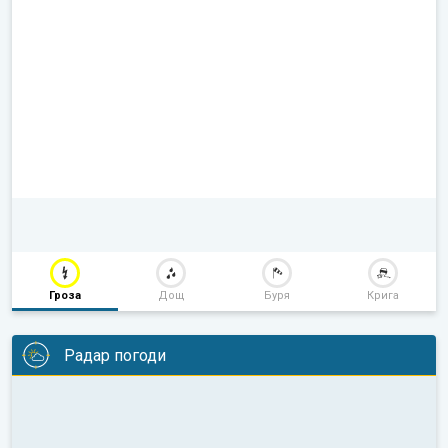
Гроза
Дощ
Буря
Крига
Радар погоди