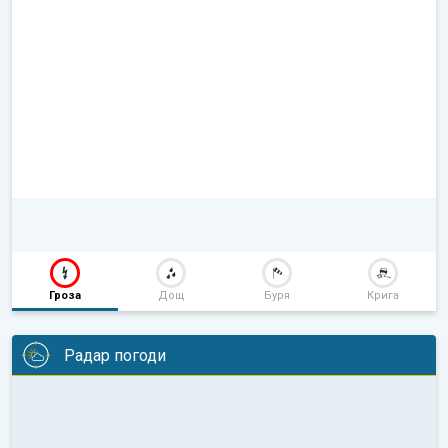
Гроза
Дощ
Буря
Крига
Радар погоди